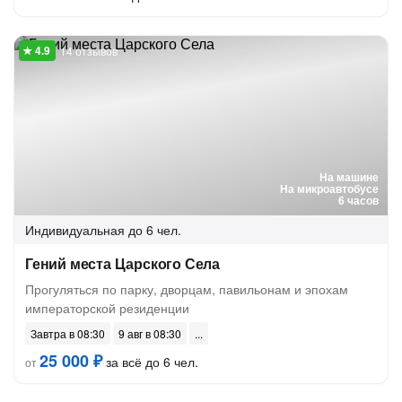
14 отзывов
На машине
На микроавтобусе
6 часов
Индивидуальная
до 6 чел.
Гений места Царского Села
Прогуляться по парку, дворцам, павильонам и эпохам
императорской резиденции
Завтра в 08:30
9 авг в 08:30
25 000 ₽
за всё до 6 чел.
от