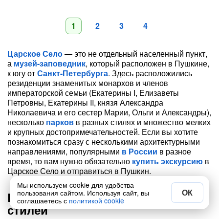
1
2
3
4
Царское Село
— это не отдельный населенный пункт,
а
музей-заповедник
, который расположен в Пушкине,
к югу от
Санкт-Петербурга
. Здесь расположились
резиденции знаменитых монархов и членов
императорской семьи (Екатерины I, Елизаветы
Петровны, Екатерины II, князя Александра
Николаевича и его сестер Марии, Ольги и Александры),
несколько
парков
в разных стилях и множество мелких
и крупных достопримечательностей. Если вы хотите
познакомиться сразу с несколькими архитектурными
направлениями, популярными
в России
в разное
время, то вам нужно обязательно
купить экскурсию
в
Царское Село и отправиться в Пушкин.
Мы используем cookie для удобства
ОК
пользования сайтом. Используя сайт, вы
Царское Село: уникальный сплав
соглашаетесь с
политикой cookie
стилей