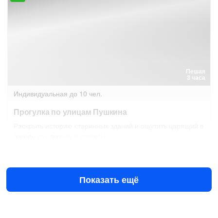
Пешая
3 часа
Индивидуальная
до 10 чел.
Прогулка по улицам Пушкина
Раскрыть историю старинных зданий и ощутить царящий в
городе дух поэзии и красоты
9 авг в 13:30
10 авг в 09:30
8000 ₽
за всё до 4 чел.
от
Показать ещё