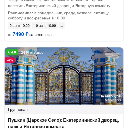
посетить Екатерининский дворец и Янтарную комнату
Расписание:
в понедельник, среду, четверг, пятницу,
субботу и воскресенье в 10:00
9 авг в 10:00
10 авг в 10:00
7490 ₽
за человека
от
12449 отзывов
-
4%
На автобусе
5.5 часов
Групповая
Пушкин (Царское Село): Екатерининский дворец,
парк и Янтарная комната