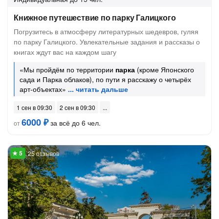
Книжное путешествие по парку Галицкого
Погрузитесь в атмосферу литературных шедевров, гуляя
по парку Галицкого. Увлекательные задания и рассказы о
книгах ждут вас на каждом шагу
«Мы пройдём по территории
парка
(кроме Японского
сада и Парка облаков), по пути я расскажу о четырёх
арт-объектах»
1 сен в 09:30
2 сен в 09:30
6000 ₽
за всё до 6 чел.
от
25 отзывов