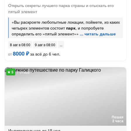
Открыть секреты лучшего парка страны и отыскать его
пятый элемент
«Вы раскроете любопытные локации, поймете, из каких
четырех элементов состоит
парк
, и попробуете
определить его «пятый элемент»»
8 авг в 08:00
9 авг в 08:00
8000 ₽
за всё до 6 чел.
от
1 отзыв
Пешая
2 часа
Индивидуальная
до 15 чел.