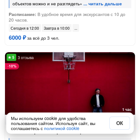
объектов можно и не разглядеть»
Расписание:
В удобное время для экскурсантов с 10 до
20 часов.
Сегодня в 12:00
Завтра в 10:00
6000 ₽
за всё до 3 чел.
3 отзыва
-
10%
1 час
Мы используем cookie для удобства
Фотопрогулка
до 3 чел.
ОК
пользования сайтом. Используя сайт, вы
соглашаетесь с
политикой cookie
Фото-экспресс в парке Галицкого