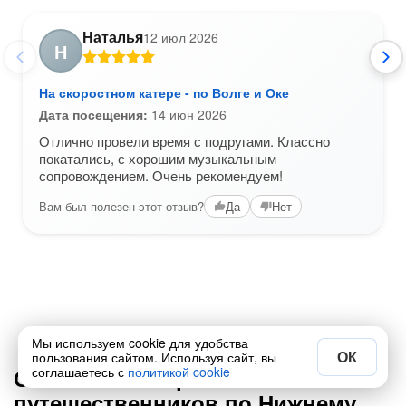
Наталья
12 июл 2026
Н
На скоростном катере - по Волге и Оке
Дата посещения:
14 июн 2026
Отлично провели время с подругами. Классно
покатались, с хорошим музыкальным
сопровождением. Очень рекомендуем!
Вам был полезен этот отзыв?
Да
Нет
1 / 11
Мы используем cookie для удобства
ОК
пользования сайтом. Используя сайт, вы
Ответы на вопросы от
соглашаетесь с
политикой cookie
путешественников по Нижнему