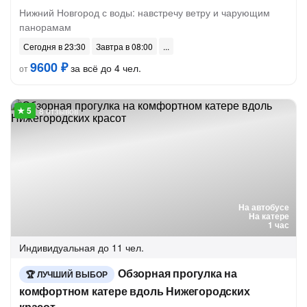
Нижний Новгород с воды: навстречу ветру и чарующим
панорамам
Сегодня в 23:30
Завтра в 08:00
9600 ₽
за всё до 4 чел.
от
8 отзывов
На автобусе
На катере
1 час
Индивидуальная
до 11 чел.
Обзорная прогулка на
ЛУЧШИЙ ВЫБОР
комфортном катере вдоль Нижегородских
красот