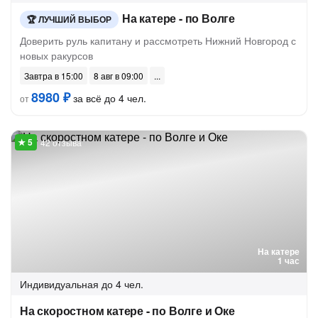
На катере - по Волге
ЛУЧШИЙ ВЫБОР
Доверить руль капитану и рассмотреть Нижний Новгород с
новых ракурсов
Завтра в 15:00
8 авг в 09:00
8980 ₽
за всё до 4 чел.
от
42 отзыва
На катере
1 час
Индивидуальная
до 4 чел.
На скоростном катере - по Волге и Оке