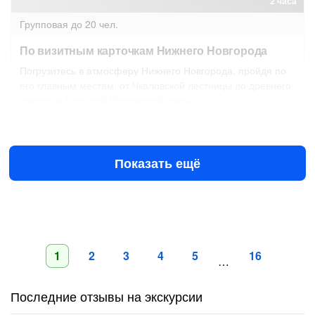
2 часа
Групповая
до 20 чел.
По визитным карточкам Нижнего Новгорода
Погрузитесь в атмосферу Нижнего Новгорода, пройдя по
его главным местам: от Чкаловской лестницы до древнего
кремля и Большой Покровской улицы
8 авг в 12:00
9 авг в 12:00
1600 ₽
за человека
Показать ещё
1
2
3
4
5
16
…
Последние отзывы на экскурсии