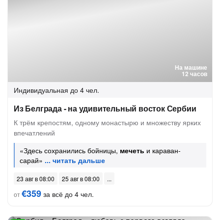
На машине
12 часов
Индивидуальная
до 4 чел.
Из Белграда - на удивительный восток Сербии
К трём крепостям, одному монастырю и множеству ярких
впечатлений
«Здесь сохранились бойницы,
мечеть
и караван-
сарай»
23 авг в 08:00
25 авг в 08:00
€359
за всё до 4 чел.
от