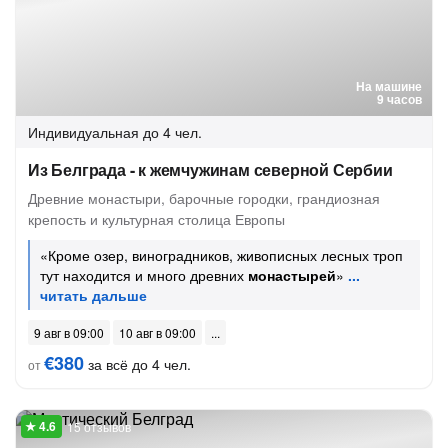
На машине
9 часов
Индивидуальная
до 4 чел.
Из Белграда - к жемчужинам северной Сербии
Древние монастыри, барочные городки, грандиозная
крепость и культурная столица Европы
«Кроме озер, виноградников, живописных лесных троп
тут находится и много древних
монастырей
»
9 авг в 09:00
10 авг в 09:00
€380
за всё до 4 чел.
от
15 отзывов