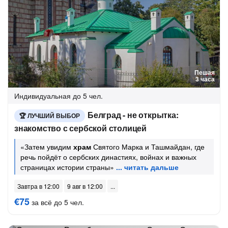
Пешая
3 часа
Индивидуальная
до 5 чел.
Белград - не открытка:
ЛУЧШИЙ ВЫБОР
знакомство с сербской столицей
«Затем увидим
храм
Святого Марка и Ташмайдан, где
речь пойдёт о сербских династиях, войнах и важных
страницах истории страны»
Завтра в 12:00
9 авг в 12:00
€75
за всё до 5 чел.