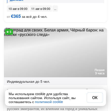
10 авг в 09:00
11 авг в 09:00
€365
за всё до 4 чел.
от
3 отзыва
Пешая
3 часа
Индивидуальная
до 5 чел.
Белград для своих. Белая армия, Чёрный барон:
Мы используем cookie для удобства
на поиски «русского следа»
ОК
пользования сайтом. Используя сайт, вы
соглашаетесь с
политикой cookie
Индивидуальная экскурсия по Белграду: узнайте о жизни
русских эмигрантов, их влиянии на город и уникальных