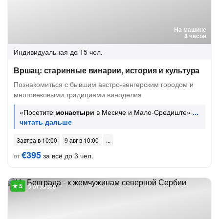
На машине
8 часов
Индивидуальная
до 15 чел.
Вршац: старинные винарии, история и культура
Познакомиться с бывшим австро-венгерским городом и
многовековыми традициями виноделия
«Посетите
монастыри
в Месиче и Мало-Средиште»
Завтра в 10:00
9 авг в 10:00
€395
за всё до 3 чел.
от
5 отзывов