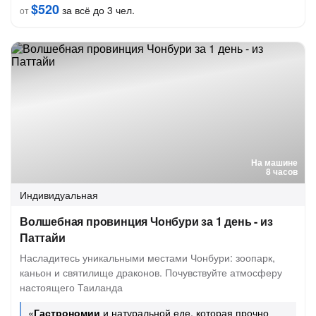
$520
за всё до 3 чел.
от
На машине
8 часов
Индивидуальная
Волшебная провинция Чонбури за 1 день - из
Паттайи
Насладитесь уникальными местами Чонбури: зоопарк,
каньон и святилище драконов. Почувствуйте атмосферу
настоящего Таиланда
«
Гастрономии
и натуральной еде, которая прочно