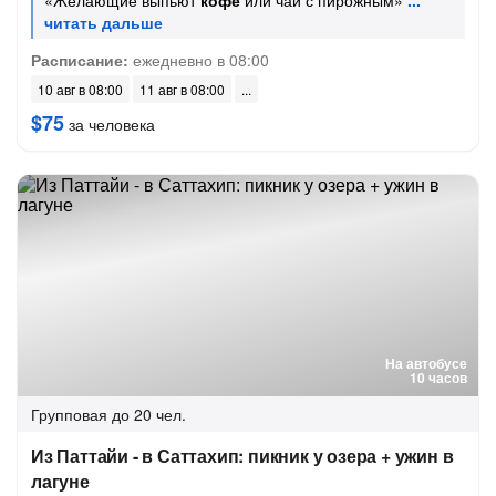
«Желающие выпьют
кофе
или чай с пирожным»
Расписание:
ежедневно в 08:00
10 авг в 08:00
11 авг в 08:00
$75
за человека
На автобусе
10 часов
Групповая
до 20 чел.
Из Паттайи - в Саттахип: пикник у озера + ужин в
лагуне