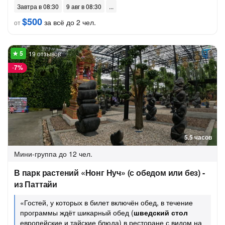
Завтра в 08:30
9 авг в 08:30
$500
за всё до 2 чел.
от
19 отзывов
-
7%
5.5 часов
Мини-группа
до 12 чел.
В парк растений «Нонг Нуч» (с обедом или без) -
из Паттайи
«Гостей, у которых в билет включён обед, в течение
программы ждёт шикарный обед (
шведский стол
европейские и тайские блюда) в ресторане с видом на