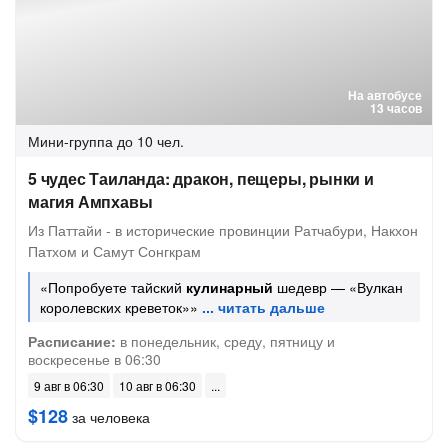
На автобусе
13 часов
Мини-группа
до 10 чел.
5 чудес Таиланда: дракон, пещеры, рынки и
магия Ампхавы
Из Паттайи - в исторические провинции Ратчабури, Накхон
Патхом и Самут Сонгкрам
«Попробуете тайский
кулинарный
шедевр — «Вулкан
королевских креветок»»
Расписание:
в понедельник, среду, пятницу и
воскресенье в 06:30
9 авг в 06:30
10 авг в 06:30
$128
за человека