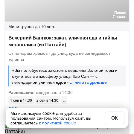
Пешая
7 часов
Мини-группа
до 10 чел.
Вечерний Бангкок: закат, уличная еда и тайны
мегаполиса (из Паттайи)
От панорам храмов - до улиц, куда не заглядывают
туристы
«Вы полюбуетесь закатом с вершины Золотой горы и
окунётесь в атмосферу улицы Као Сан — с
легендарной уличной
едой
»
Расписание:
ежедневно в 14:30
1 сен в 14:30
2 сен в 14:30
$90
за человека
Мы используем cookie для удобства
ОК
пользования сайтом. Используя сайт, вы
соглашаетесь с
политикой cookie