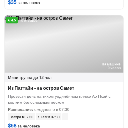
$35
за человека
10 отзывов
На машине
9 часов
Мини-группа
до 12 чел.
Из Паттайи - на остров Самет
Провести день на тихом уединённом пляже Ао Пхай с
мелким белоснежным песком
Расписание:
ежедневно в 07:30
Завтра в 07:30
10 авг в 07:30
$58
за человека