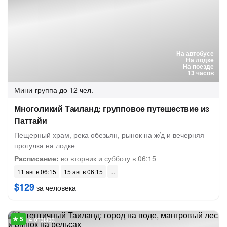
На автобусе
На лодке
На поезде
13 часов
Мини-группа
до 12 чел.
Многоликий Таиланд: групповое путешествие из
Паттайи
Пещерный храм, река обезьян, рынок на ж/д и вечерняя
прогулка на лодке
Расписание:
во вторник и субботу в 06:15
11 авг в 06:15
15 авг в 06:15
$129
за человека
4 отзыва