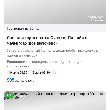
На автобусе
10 часов
Групповая
до 20 чел.
Легенды королевства Сиам: из Паттайи в
Чаченгсао (всё включено)
Увидеть сакральный Таиланд среди необычных храмов,
парков и тихих рек
Расписание:
в понедельник, среду, пятницу и
воскресенье в 09:30
10 авг в 09:30
12 авг в 09:30
$95
за человека
1 отзыв