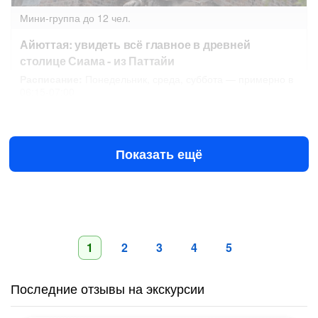
Мини-группа
до 12 чел.
Айюттая: увидеть всё главное в древней
столице Сиама - из Паттайи
Расписание:
Понедельник, среда, суббота — примерно в
06:15-07:00
10 авг в 06:30
12 авг в 06:30
2390 ฿
за человека
2500 ฿
Показать ещё
1
2
3
4
5
Последние отзывы на экскурсии