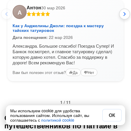
Антон
30 мар 2026
А
Как у Анджелины Джоли: поездка к мастеру
тайских татуировок
Дата посещения:
22 мар 2026
Александра. Большое спасибо! Поездка Супер! И
Банкок посмотрел, и главное татуировку сделал)
которую давно хотел. Спасибо за поддержку в
дороге! Всем рекомендую Вас!
Вам был полезен этот отзыв?
Да
Нет
1 / 11
Мы используем cookie для удобства
ОК
пользования сайтом. Используя сайт, вы
Ответы на вопросы от
соглашаетесь с
политикой cookie
путешественников по Паттайе в