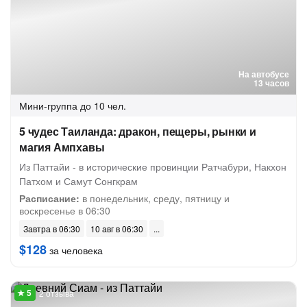
На автобусе
13 часов
Мини-группа
до 10 чел.
5 чудес Таиланда: дракон, пещеры, рынки и
магия Ампхавы
Из Паттайи - в исторические провинции Ратчабури, Накхон
Патхом и Самут Сонгкрам
Расписание:
в понедельник, среду, пятницу и
воскресенье в 06:30
Завтра в 06:30
10 авг в 06:30
$128
за человека
2 отзыва