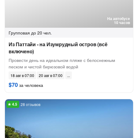
На автобусе
10 часов
Групповая
до 20 чел.
Из Паттайи - на Изумрудный остров (всё
включено)
Провести день на идеальном пляже с белоснежным
песком и чистой бирюзовой водой
18 авг в 07:00
20 авг в 07:00
$70
за человека
28 отзывов