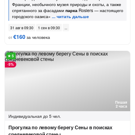
Франции, необычного музея природы и охоты, а также
спрятанного за фасадами
парка
Rosiers — настоящего
городского оазиса»
31 авг в 09:30
1 сен в 09:30
€160
за человека
от
8 отзывов
-
5%
Пешая
2 часа
Индивидуальная
до 5 чел.
Прогулка по левому берегу Сены в поисках
средневековой стены