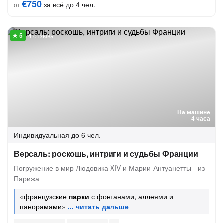
€750
за всё до 4 чел.
от
4 отзыва
На машине
4 часа
Индивидуальная
до 6 чел.
Версаль: роскошь, интриги и судьбы Франции
Погружение в мир Людовика XIV и Марии-Антуанетты - из
Парижа
«французские
парки
с фонтанами, аллеями и
панорамами»