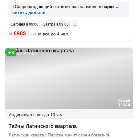
«Сопровождающий встретит вас на входе в
парк
»
Сегодня в 09:00
Завтра в 09:00
€903
за всё до 4 чел.
от
€950
25 отзывов
Пешая
3 часа
Индивидуальная
до 10 чел.
Тайны Латинского квартала
Латинский квартал Парижа манит своей богемной