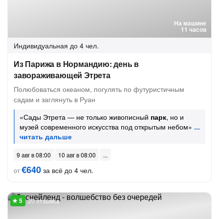
На машине
11 часов
Индивидуальная
до 4 чел.
Из Парижа в Нормандию: день в
завораживающей Этрета
Полюбоваться океаном, погулять по футуристичным
садам и заглянуть в Руан
«Сады Этрета — не только живописный
парк
, но и
музей современного искусства под открытым небом»
9 авг в 08:00
10 авг в 08:00
€640
за всё до 4 чел.
от
20 отзывов