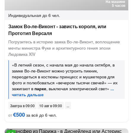
На машине
5 часов
Индивидуальная
до 6 чел.
Замок Во-ле-Виконт - зависть короля, или
Прототип Версаля
Погрузитесь в историю замка Во-ле-Виконт, воплощение
мечты министра Фуке и архитектурного гения эпохи
Людовика XIV
«В летний сезон, с начала мая до начала октября, в
замке Во-ле-Виконт можно устроить пикник,
переодеться в костюмы принцесс и мушкетеров для
фото и полюбоваться «вечером тысячи свечей» — их
зажигают в
парке
, выключая электрический свет»
Завтра в 09:00
10 авг в 09:00
€500
за всё до 6 чел.
от