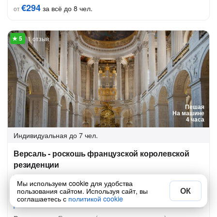
€294
за всё до 8 чел.
от
1 отзыв
Пешая
На машине
4 часа
Индивидуальная
до 7 чел.
Версаль - роскошь французской королевской
резиденции
«
Парки
и сады Версаля Прогулка по паркам Версаля
Мы используем cookie для удобства
ОК
пользования сайтом. Используя сайт, вы
— это путешествие среди тщательно ухоженных аллей,
соглашаетесь с
политикой cookie
фонтанов, клумб и скульптур»