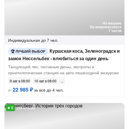
На машине
На микроавтобусе
7 часов
Индивидуальная
до 7 чел.
Куршская коса, Зеленоградск и
ЛУЧШИЙ ВЫБОР
замок Нессельбек - влюбиться за один день
Танцующий лес, песчаные дюны, экотропы и
орнитологическая станция на авто-пешеходной экскурсии
9 авг в 08:00
10 авг в 08:00
22 985 ₽
за всё до 4 чел.
от
694 отзыва