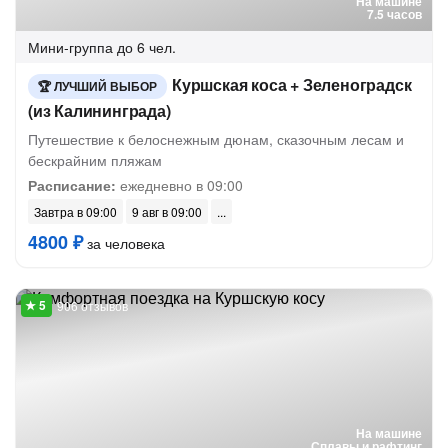
На машине
7.5 часов
Мини-группа
до 6 чел.
Куршская коса + Зеленоградск
ЛУЧШИЙ ВЫБОР
(из Калининграда)
Путешествие к белоснежным дюнам, сказочным лесам и
бескрайним пляжам
Расписание:
ежедневно в 09:00
Завтра в 09:00
9 авг в 09:00
4800 ₽
за человека
906 отзывов
На машине
Сплавы и рафтинг