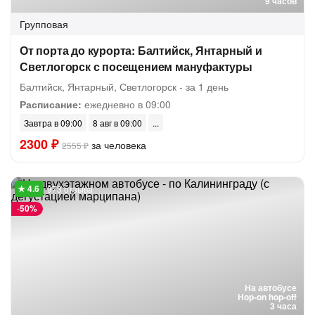
9 часов
Групповая
От порта до курорта: Балтийск, Янтарный и
Светлогорск с посещением мануфактуры
Балтийск, Янтарный, Светлогорск - за 1 день
Расписание:
ежедневно в 09:00
Завтра в 09:00
8 авг в 09:00
2300 ₽
за человека
2555 ₽
973 отзыва
-
50%
На автобусе
Hop-on hop-off
3 часа