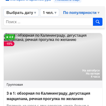
Выбрать дату
1 чел.
По популярности
1467 отзывов
-
15%
На автобусе
На катере
4 часа
Групповая
3 в 1: обзорная по Калининграду, дегустация
марципана, речная прогулка по желанию
Взглянуть на город с двух ракурсов, узнать больше о