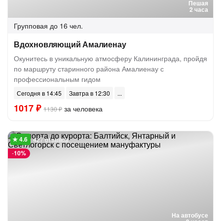
Пешая
2 часа
Групповая
до 16 чел.
Вдохновляющий Амалиенау
Окунитесь в уникальную атмосферу Калининграда, пройдя
по маршруту старинного района Амалиенау с
профессиональным гидом
Сегодня в 14:45
Завтра в 12:30
1017 ₽
за человека
1130 ₽
427 отзывов
-
10%
На автобусе