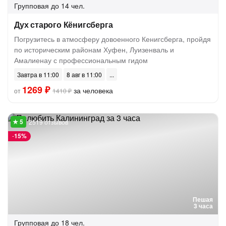
Групповая
до 14 чел.
Дух старого Кёнигсберга
Погрузитесь в атмосферу довоенного Кенигсберга, пройдя
по историческим районам Хуфен, Луизенваль и
Амалиенау с профессиональным гидом
Завтра в 11:00
8 авг в 11:00
1269 ₽
за человека
от
1410 ₽
2519 отзывов
-
15%
Пешая
3 часа
Групповая
до 18 чел.