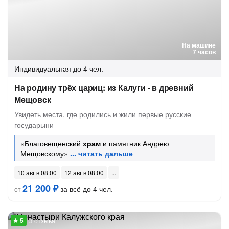
На машине
7 часов
Индивидуальная
до 4 чел.
На родину трёх цариц: из Калуги - в древний
Мещовск
Увидеть места, где родились и жили первые русские
государыни
«Благовещенский
храм
и памятник Андрею
Мещовскому»
10 авг в 08:00
12 авг в 08:00
21 200 ₽
за всё до 4 чел.
от
3 отзыва