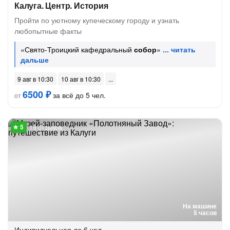
Калуга. Центр. История
Пройти по уютному купеческому городу и узнать
любопытные факты
«Свято-Троицкий кафедральный
собор
»
9 авг в 10:30
10 авг в 10:30
6500 ₽
за всё до 5 чел.
от
19 отзывов
На машине
5 часов
Индивидуальная
до 6 чел.