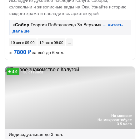
Исследуйте духовное наследие Калуги: соборы,
колокольни и живописные виды на Оку. Узнайте историю
каждого храма и насладитесь архитектурой
«
Собор
Георгия Победоносца За Верхом»
10 авг в 09:00
12 авг в 09:00
7800 ₽
за всё до 6 чел.
от
130 отзывов
На машине
На микроавтобусе
3.5 часа
Индивидуальная
до 3 чел.