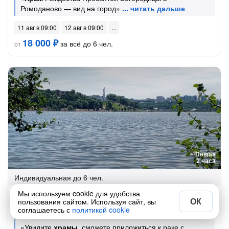
Ромоданово — вид на город»
11 авг в 09:00
12 авг в 09:00
18 000 ₽
за всё до 6 чел.
от
Пешая
2 часа
Индивидуальная
до 6 чел.
Мы используем cookie для удобства
Сосновый бор, море и монастырь: для тех, кто
ОК
пользования сайтом. Используя сайт, вы
устал от цивилизации
соглашаетесь с
политикой cookie
«Увидите
храмы
, сможете приложиться к раке с