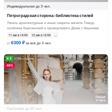
Индивидуальная
до 3 чел.
Петроградская сторона: библиотека стилей
Узнать архитектурные и иные секреты мечети Тимур,
особняка Кшесинской и прожорливого Дома с башнями
11 авг в 14:00
12 авг в 12:00
6300 ₽
за всё до 3 чел.
от
2705 отзывов
-
66%
Пешая
2 часа
Групповая
до 25 чел.