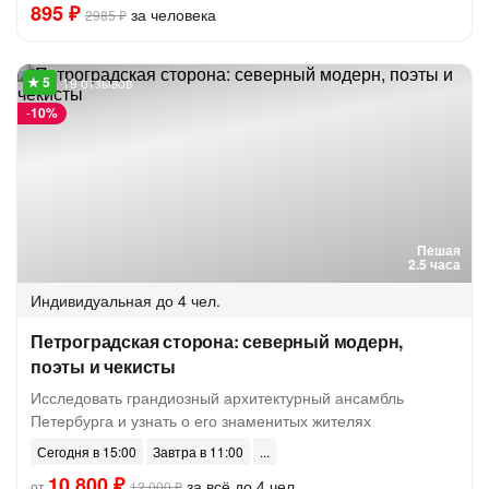
895 ₽
за человека
2985 ₽
19 отзывов
-
10%
Пешая
2.5 часа
Индивидуальная
до 4 чел.
Петроградская сторона: северный модерн,
поэты и чекисты
Исследовать грандиозный архитектурный ансамбль
Петербурга и узнать о его знаменитых жителях
Сегодня в 15:00
Завтра в 11:00
10 800 ₽
за всё до 4 чел.
от
12 000 ₽