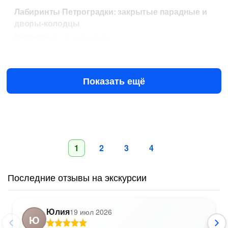
Лабиринты Петроградки: закрытые парадные и
дворы-колодцы
Расписание:
см. календарь
Завтра в 14:30
11 авг в 11:00
755 ₽
за человека
2250 ₽
Показать ещё
1
2
3
4
Последние отзывы на экскурсии
Юлия
19 июл 2026
Ю