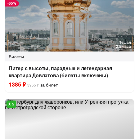
-
65%
Пешая
2.5 часа
Билеты
Питер с высоты, парадные и легендарная
квартира Довлатова (билеты включены)
1385 ₽
за билет
3955 ₽
11 отзывов