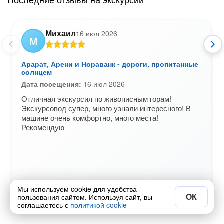
Михаил
16 июл 2026
М
Арарат, Арени и Нораванк - дороги, пропитанные
солнцем
Дата посещения:
16 июл 2026
Отличная экскурсия по живописным горам!
Экскурсовод супер, много узнали интересного! В
машине очень комфортно, много места!
Рекомендую
+1
Мы используем cookie для удобства
Вам был полезен этот отзыв?
Да
Нет
ОК
пользования сайтом. Используя сайт, вы
соглашаетесь с
политикой cookie