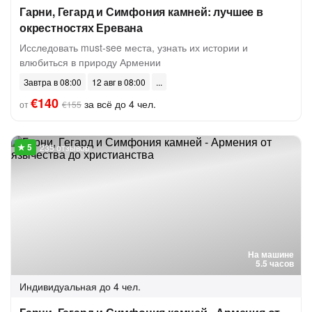
Гарни, Гегард и Симфония камней: лучшее в
окрестностях Еревана
Исследовать must-see места, узнать их истории и
влюбиться в природу Армении
Завтра в 08:00
12 авг в 08:00
€140
за всё до 4 чел.
от
€155
235 отзывов
На машине
5.5 часов
Индивидуальная
до 4 чел.