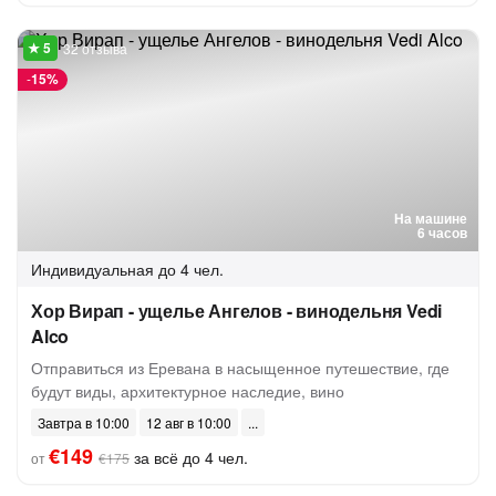
32 отзыва
-
15%
На машине
6 часов
Индивидуальная
до 4 чел.
Хор Вирап - ущелье Ангелов - винодельня Vedi
Alco
Отправиться из Еревана в насыщенное путешествие, где
будут виды, архитектурное наследие, вино
Завтра в 10:00
12 авг в 10:00
€149
за всё до 4 чел.
от
€175