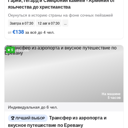
Гарни, Гегард и Симфония камней - Армения от
язычества до христианства
Окунуться в историю страны на фоне сочных пейзажей
Завтра в 07:30
12 авг в 07:30
€138
за всё до 4 чел.
от
1 отзыв
На машине
5 часов
Индивидуальная
до 6 чел.
Трансфер из аэропорта и
ЛУЧШИЙ ВЫБОР
вкусное путешествие по Еревану