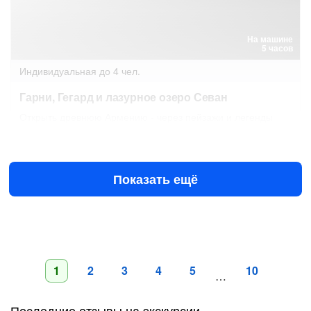
На машине
5 часов
Индивидуальная
до 4 чел.
Гарни, Гегард и лазурное озеро Севан
Открыть древнюю Армению - через пейзажи и легенды
Завтра в 09:00
12 авг в 08:30
€220
за всё до 4 чел.
от
Показать ещё
1
2
3
4
5
10
…
Последние отзывы на экскурсии