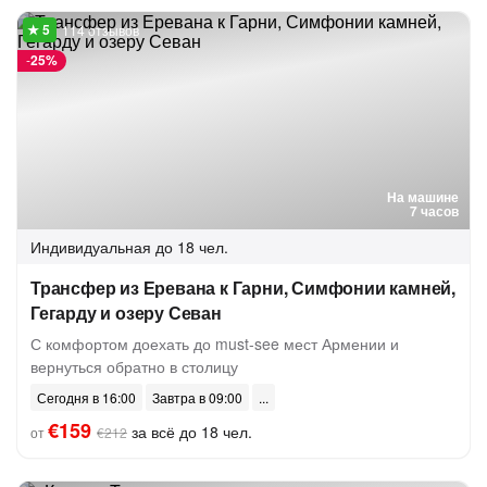
114 отзывов
-
25%
На машине
7 часов
Индивидуальная
до 18 чел.
Трансфер из Еревана к Гарни, Симфонии камней,
Гегарду и озеру Севан
С комфортом доехать до must-see мест Армении и
вернуться обратно в столицу
Сегодня в 16:00
Завтра в 09:00
€159
за всё до 18 чел.
от
€212