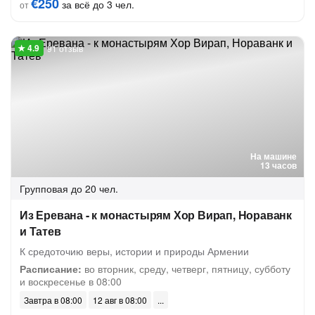
€250
за всё до 3 чел.
от
91 отзыв
На машине
13 часов
Групповая
до 20 чел.
Из Еревана - к монастырям Хор Вирап, Нораванк
и Татев
К средоточию веры, истории и природы Армении
Расписание:
во вторник, среду, четверг, пятницу, субботу
и воскресенье в 08:00
Завтра в 08:00
12 авг в 08:00