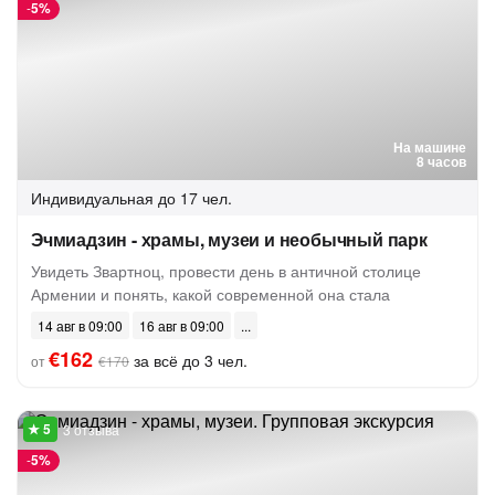
-
5%
На машине
8 часов
Индивидуальная
до 17 чел.
Эчмиадзин - храмы, музеи и необычный парк
Увидеть Звартноц, провести день в античной столице
Армении и понять, какой современной она стала
14 авг в 09:00
16 авг в 09:00
€162
за всё до 3 чел.
от
€170
3 отзыва
-
5%