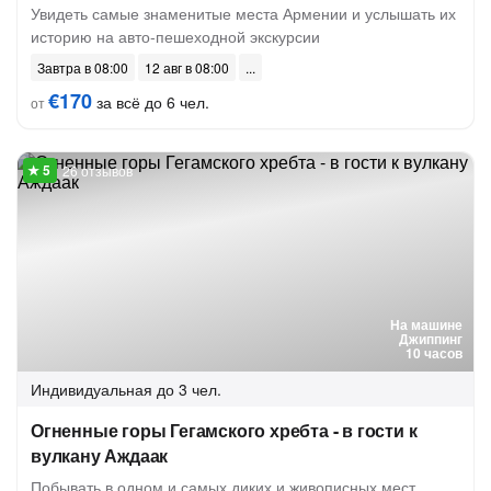
Увидеть самые знаменитые места Армении и услышать их
историю на авто-пешеходной экскурсии
Завтра в 08:00
12 авг в 08:00
€170
за всё до 6 чел.
от
26 отзывов
На машине
Джиппинг
10 часов
Индивидуальная
до 3 чел.
Огненные горы Гегамского хребта - в гости к
вулкану Аждаак
Побывать в одном и самых диких и живописных мест