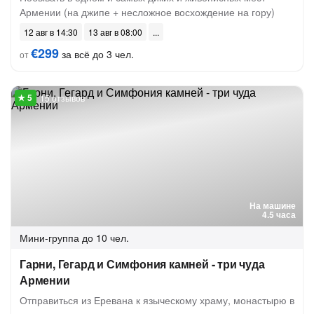
Армении (на джипе + несложное восхождение на гору)
12 авг в 14:30
13 авг в 08:00
€299
за всё до 3 чел.
от
15 отзывов
На машине
4.5 часа
Мини-группа
до 10 чел.
Гарни, Гегард и Симфония камней - три чуда
Армении
Отправиться из Еревана к языческому храму, монастырю в