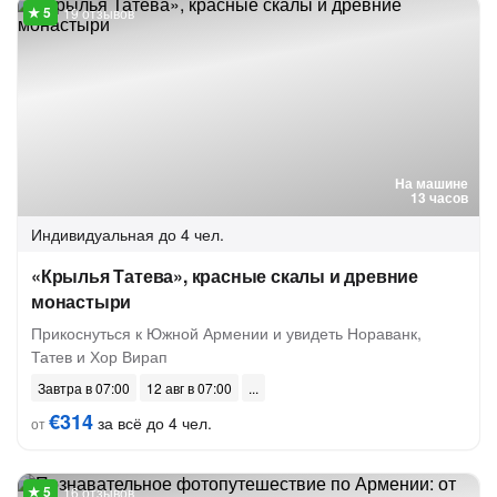
19 отзывов
На машине
13 часов
Индивидуальная
до 4 чел.
«Крылья Татева», красные скалы и древние
монастыри
Прикоснуться к Южной Армении и увидеть Нораванк,
Татев и Хор Вирап
Завтра в 07:00
12 авг в 07:00
€314
за всё до 4 чел.
от
16 отзывов