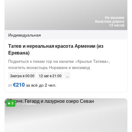
На машине
Канатная дорога
13 часов
Индивидуальная
Татев и нереальная красота Армении (из
Еревана)
Подняться к пикам гор на канатке «Крылья Татева»,
посетить монастырь Нораванк и винзавод
Завтра в 00:00
12 авг в 21:00
€210
за всё до 2 чел.
от
17 отзывов