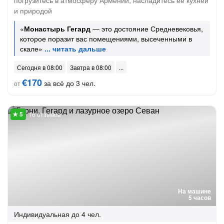
погрузитесь в атмосферу Армении, насладитесь её кухней
и природой
«
Монастырь Гегард
— это достояние Средневековья,
которое поразит вас помещениями, высеченными в
скале»
Сегодня в 08:00
Завтра в 08:00
€170
за всё до 3 чел.
от
16 отзывов
На машине
5 часов
Индивидуальная
до 4 чел.