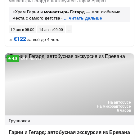
монастырь Гегард и полюбуйтесь горой Арарат
«Храм Гарни и
монастырь Гегард
— мои любимые
места с самого детства»
12 авг в 09:00
14 авг в 09:00
€122
за всё до 4 чел.
от
45 отзывов
На автобусе
На микроавтобусе
6 часов
Групповая
Гарни и Гегард: автобусная экскурсия из Еревана