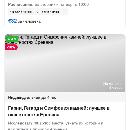
Расписание:
во вторник и четверг в 10:00
18 авг в 10:00
20 авг в 10:00
€32
за человека
702 отзыва
-
10%
На машине
5 часов
Индивидуальная
до 4 чел.
Гарни, Гегард и Симфония камней: лучшее в
окрестностях Еревана
Исследовать must-see места, узнать их истории и
влюбиться в природу Армении