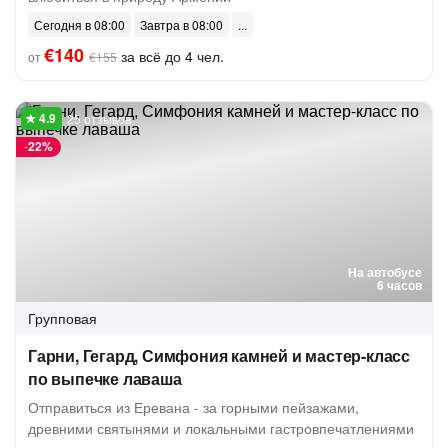
Сегодня в 08:00
Завтра в 08:00
€140
за всё до 4 чел.
от
€155
25 отзывов
-
22%
На автобусе
6 часов
Групповая
Гарни, Гегард, Симфония камней и мастер-класс
по выпечке лаваша
Отправиться из Еревана - за горными пейзажами,
древними святынями и локальными гастровпечатлениями