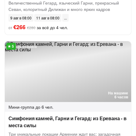
Величественный Гегард, языческий Гарни, прекрасный
Севан, колоритный Дилижан и много ярких кадров
9 авг в 08:00
11 авг в 08:00
€266
за всё до 4 чел.
от
€280
39 отзывов
На машине
6 часов
Мини-группа
до 6 чел.
Симфония камней, Гарни и Гегард: из Еревана - в
места силы
Три уникальные локации Армении ждут вас: загадочная