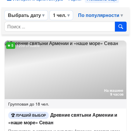
Выбрать дату
1 чел.
По популярности
1209 отзывов
На машине
9 часов
Групповая
до 18 чел.
Древние святыни Армении и
ЛУЧШИЙ ВЫБОР
«наше море» Севан
Погрузитесь в историю и культуру Армении, посетив храм