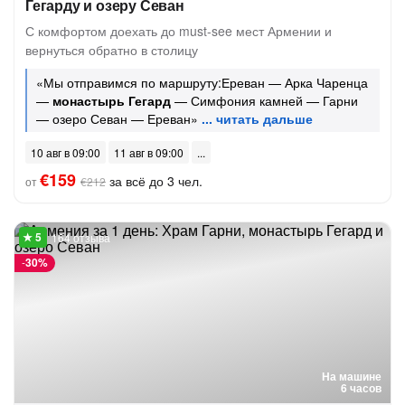
Гегарду и озеру Севан
С комфортом доехать до must-see мест Армении и
вернуться обратно в столицу
«Мы отправимся по маршруту:Ереван — Арка Чаренца
—
монастырь Гегард
— Симфония камней — Гарни
— озеро Севан — Ереван»
10 авг в 09:00
11 авг в 09:00
€159
за всё до 3 чел.
от
€212
164 отзыва
-
30%
На машине
6 часов