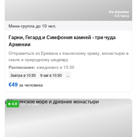
На машине
4.5 часа
Мини-группа
до 10 чел.
Гарни, Гегард и Симфония камней - три чуда
Армении
Отправиться из Еревана к языческому храму, монастырю в
скале и природному шедевру
Расписание:
ежедневно в 10:30
Завтра в 10:30
9 авг в 10:30
€49
за человека
201 отзыв