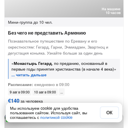
На машине
10 часов
Мини-группа
до 10 чел.
Без чего не представить Армению
Познавательное путешествие по Еревану и его
окрестностям: Гегард, Гарни, Эчмиадзин, Звартноц и
дегустация коньяка. Узнайте больше за один день
«
Монастырь Гегард
, по преданию, основанный в
первые годы принятия христианства (в начале 4 века)»
Расписание:
ежедневно в 09:00
9 авг в 09:00
10 авг в 09:00
€140
за человека
Мы используем cookie для удобства
ОК
пользования сайтом. Используя сайт, вы
соглашаетесь с
политикой cookie
51 отзыв