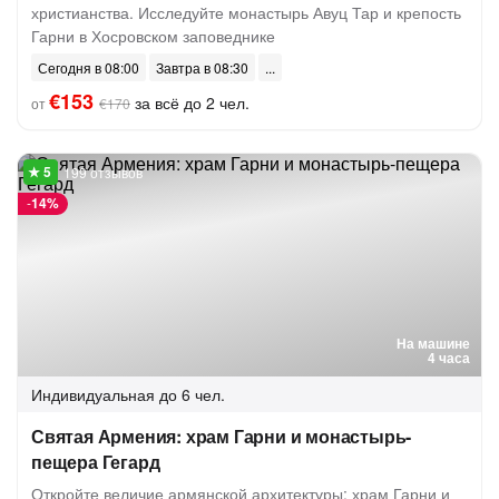
христианства. Исследуйте монастырь Авуц Тар и крепость
Гарни в Хосровском заповеднике
Сегодня в 08:00
Завтра в 08:30
€153
за всё до 2 чел.
от
€170
199 отзывов
-
14%
На машине
4 часа
Индивидуальная
до 6 чел.
Святая Армения: храм Гарни и монастырь-
пещера Гегард
Откройте величие армянской архитектуры: храм Гарни и