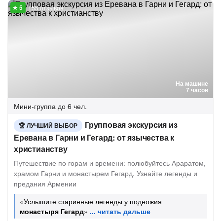
155 отзывов
На машине
7 часов
Мини-группа
до 6 чел.
Групповая экскурсия из
ЛУЧШИЙ ВЫБОР
Еревана в Гарни и Гегард: от язычества к
христианству
Путешествие по горам и времени: полюбуйтесь Араратом,
храмом Гарни и монастырем Гегард. Узнайте легенды и
предания Армении
«Услышите старинные легенды у подножия
монастыря Гегард
»