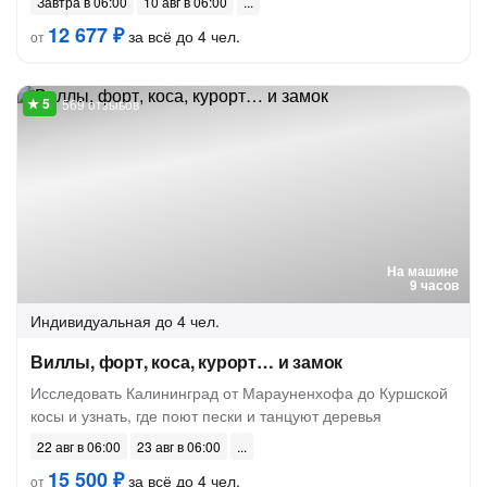
Завтра в 06:00
10 авг в 06:00
12 677 ₽
за всё до 4 чел.
от
569 отзывов
На машине
9 часов
Индивидуальная
до 4 чел.
Виллы, форт, коса, курорт… и замок
Исследовать Калининград от Марауненхофа до Куршской
косы и узнать, где поют пески и танцуют деревья
22 авг в 06:00
23 авг в 06:00
15 500 ₽
за всё до 4 чел.
от