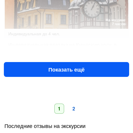
На машине
7 часов
Индивидуальная
до 4 чел.
Индивидуальная поездка на Куршскую косу, в
Зеленоградск и замок Нессельбек
17 064 ₽
за всё до 4 чел.
21 600 ₽
Показать ещё
1
2
Последние отзывы на экскурсии