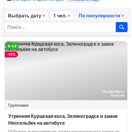
Выбрать дату
1 чел.
По популярности
6791 отзыв
-
15%
На автобусе
8 часов
Групповая
Утренняя Куршская коса, Зеленоградск и замок
Нессельбек на автобусе
Побывать в красивейших точках национального парка на