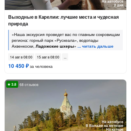
На автобусе
2 дня
Выходные в Карелии: лучшие места и чудесная
природа
«Наша экскурсия проведет вас по главным сокровищам
региона: горный парк «Рускеала», водопады
Ахвенкоски,
Ладожские шхеры
»
14 авг в 08:00
15 авг в 08:00
10 450 ₽
за человека
68 отзывов
На автобусе
В Валаам на метеоре
На катере