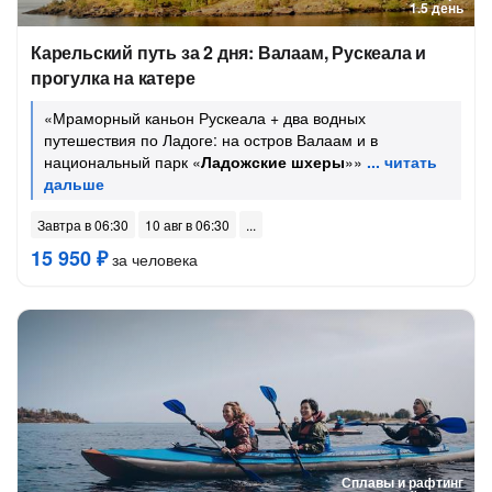
1.5 день
Карельский путь за 2 дня: Валаам, Рускеала и
прогулка на катере
«Мраморный каньон Рускеала + два водных
путешествия по Ладоге: на остров Валаам и в
национальный парк «
Ладожские шхеры
»»
Завтра в 06:30
10 авг в 06:30
15 950 ₽
за человека
Сплавы и рафтинг