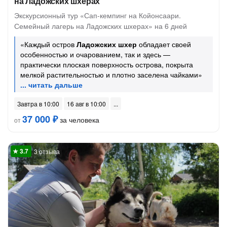
на Ладожских шхерах
Экскурсионный тур «Сап-кемпинг на Койонсаари.
Семейный лагерь на Ладожских шхерах» на 6 дней
«Каждый остров
Ладожских шхер
обладает своей
особенностью и очарованием, так и здесь —
практически плоская поверхность острова, покрыта
мелкой растительностью и плотно заселена чайками»
Завтра в 10:00
16 авг в 10:00
37 000 ₽
за человека
от
3 отзыва