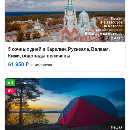
Пешая
На автобусе
На метеоре
Рускеальский экспресс
В Валаам на метеоре
5 дней
5 сочных дней в Карелии. Рускеала, Валаам,
Кижи, водопады включены
61 950 ₽
за человека
3 отзыва
-
8%
Пешая