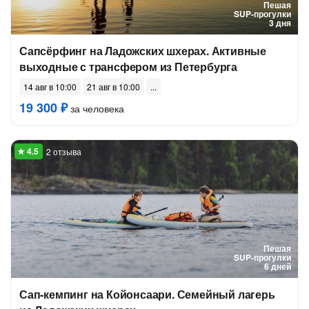
Пешая
SUP-прогулки
3 дня
Сапсёрфинг на Ладожских шхерах. Активные
выходные с трансфером из Петербурга
14 авг в 10:00
21 авг в 10:00
19 300 ₽
за человека
2 отзыва
Пешая
SUP-прогулки
6 дней
Сап-кемпинг на Койонсаари. Семейный лагерь