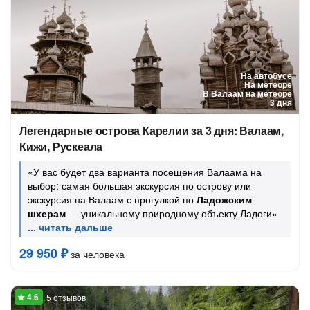
На автобусе
На метеоре
В Валаам на метеоре
3 дня
Легендарные острова Карелии за 3 дня: Валаам,
Кижи, Рускеала
«У вас будет два варианта посещения Валаама на
выбор: самая большая экскурсия по острову или
экскурсия на Валаам с прогулкой по
Ладожским
шхерам
— уникальному природному объекту Ладоги»
29 950 ₽
за человека
5 отзывов