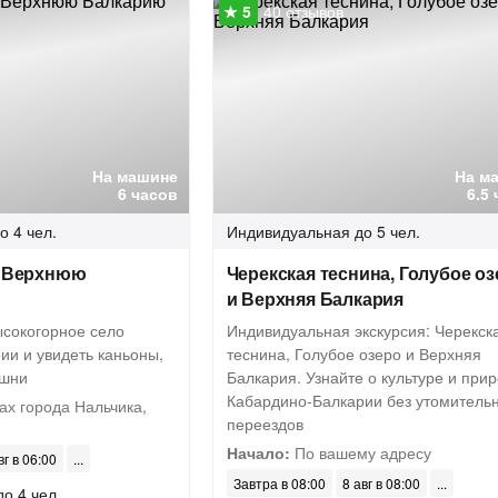
40 отзывов
На машине
На м
6 часов
6.5
о 4 чел.
Индивидуальная
до 5 чел.
в Верхнюю
Черекская теснина, Голубое о
и Верхняя Балкария
ысокогорное село
Индивидуальная экскурсия: Черекск
ии и увидеть каньоны,
теснина, Голубое озеро и Верхняя
ашни
Балкария. Узнайте о культуре и при
Кабардино-Балкарии без утомитель
х города Нальчика,
переездов
Начало:
По вашему адресу
вг в 06:00
Завтра в 08:00
8 авг в 08:00
до 4 чел.