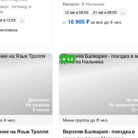
Начало:
В Нальчике
верг, пятницу и
00
12 авг в 08:00
21 авг в 08:00
вг в 12:00
16 900 ₽
за всё до 4 чел.
от
человека
24 отзыва
Джиппинг
На м
На машине
На микроавт
9 часов
12 
о 4 чел.
Мини-группа
до 8 чел.
ние на Язык Тролля
Верхняя Балкария - поездка в