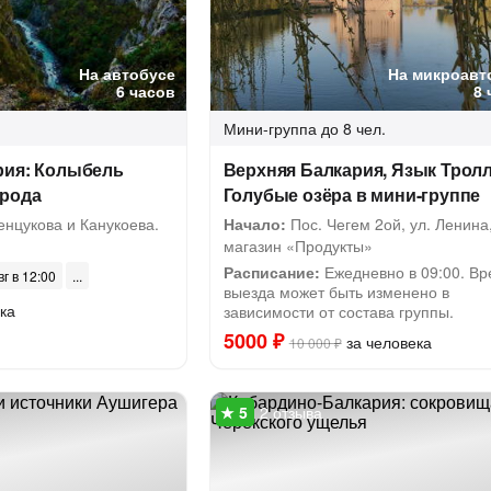
На автобусе
На микроавт
6 часов
8 
Мини-группа
до 8 чел.
рия: Колыбель
Верхняя Балкария, Язык Тролл
арода
Голубые озёра в мини-группе
нцукова и Канукоева.
Начало:
Пос. Чегем 2ой, ул. Ленина,
магазин «Продукты»
Расписание:
Ежедневно в 09:00. В
вг в 12:00
выезда может быть изменено в
ка
зависимости от состава группы.
5000 ₽
за человека
10 000 ₽
2 отзыва