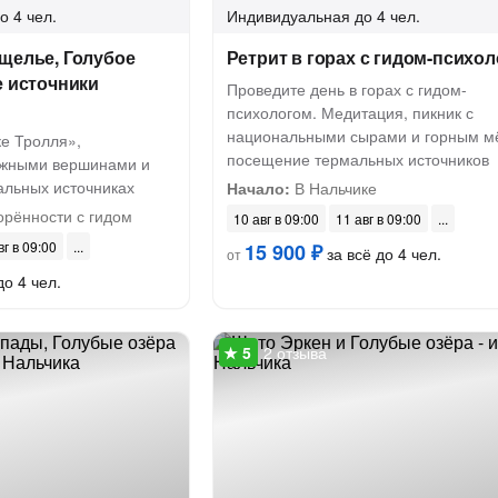
о 4 чел.
Индивидуальная
до 4 чел.
щелье, Голубое
Ретрит в горах с гидом-психо
е источники
Проведите день в горах с гидом-
психологом. Медитация, пикник с
национальными сырами и горным м
ке Тролля»,
посещение термальных источников
ежными вершинами и
альных источниках
Начало:
В Нальчике
орённости с гидом
10 авг в 09:00
11 авг в 09:00
вг в 09:00
15 900 ₽
за всё до 4 чел.
от
до 4 чел.
2 отзыва