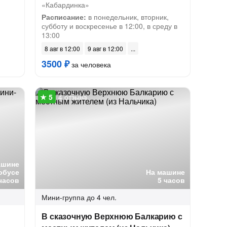
«Кабардинка»
Расписание:
в понедельник, вторник,
субботу и воскресенье в 12:00, в среду в
13:00
8 авг в 12:00
9 авг в 12:00
3500 ₽
за человека
4 отзыва
ашине
обусе
На машине
часов
5 часов
Мини-группа
до 4 чел.
В сказочную Верхнюю Балкарию с