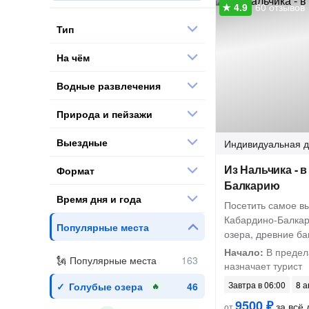
60 отзывов
Тип
На чём
Водные развлечения
Природа и пейзажи
Выездные
Индивидуальная
д
Из Нальчика - 
Формат
Балкарию
Время дня и года
Посетить самое в
Кабардино-Балкар
Популярные места
озера, древние б
Начало:
В предела
Популярные места
назначает турист
Завтра в 06:00
8 а
Голубые озера
🔥
9500 ₽
за всё 
от