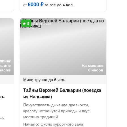
6000 ₽
за всё до 4 чел.
от
7 отзывов
ппинг
ашине
На машине
часов
6 часов
Мини-группа
до 6 чел.
Тайны Верхней Балкарии (поездка
о-
из Нальчика)
Почувствовать дыхание древности,
красоту нетронутой природы и вкус
местных традиций
ные
Начало:
Около курортного зала