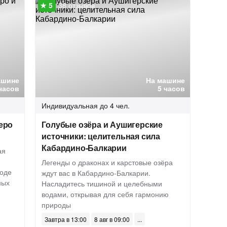
38 отзывов
ашине
На машине
 часов
5 часов
Индивидуальная
до 4 чел.
зеро
Голубые озёра и Аушигерские
источники: целительная сила
Кабардино-Балкарии
ая
Легенды о драконах и карстовые озёра
роде
ждут вас в Кабардино-Балкарии.
ных
Насладитесь тишиной и целебными
водами, открывая для себя гармонию
природы
Завтра в 13:00
8 авг в 09:00