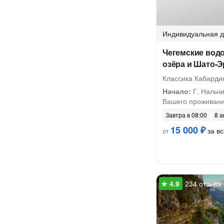
Индивидуальная
д
Чегемские вод
озёра и Шато-Э
Классика Кабарди
Начало:
Г. Нальчи
Вашего проживан
Завтра в 08:00
8 а
15 000 ₽
за вс
от
234 отзыва