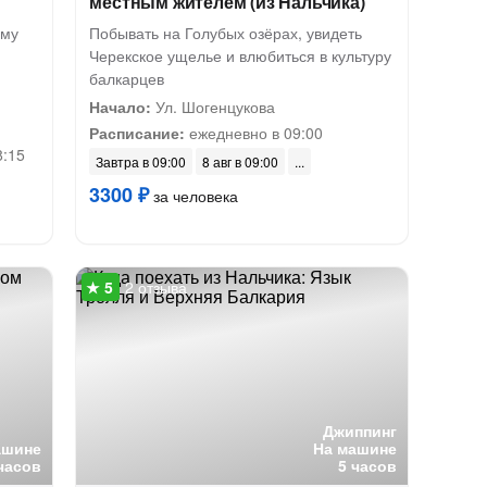
местным жителем (из Нальчика)
ому
Побывать на Голубых озёрах, увидеть
Черекское ущелье и влюбиться в культуру
балкарцев
Начало:
Ул. Шогенцукова
Расписание:
ежедневно в 09:00
8:15
Завтра в 09:00
8 авг в 09:00
3300 ₽
за человека
2 отзыва
Джиппинг
ашине
На машине
часов
5 часов