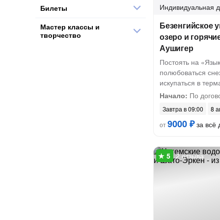
Индивидуальная
д
Билеты
Безенгийское у
Мастер классы и
творчество
озеро и горячи
Аушигер
Постоять на «Язы
полюбоваться сн
искупаться в терм
Начало:
По догов
Завтра в 09:00
8 а
9000 ₽
за всё 
от
2 отзыва