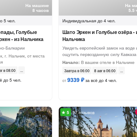
На машине
На м
8 часов
5.5
о 5 чел.
Индивидуальная
до 4 чел.
опады, Голубые
Шато Эркен и Голубые озёра - 
ркен - из Нальчика
Нальчика
но-Балкарии
Увидеть европейский замок на воде 
ощутить первозданную силу Кавказа
к, г. Нальчик, от места
ия
Начало:
В вашем отеле в Нальчике
вг в 08:00
Завтра в 06:00
8 авг в 06:00
9339 ₽
ё до 5 чел.
за всё до 4 чел.
от
97 отзывов