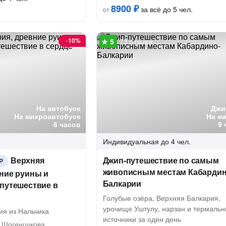
8900 ₽
за всё до 5 чел.
от
-
10%
73 отзыва
На автобусе
Джи
На микроавтобусе
На м
6 часов
9 
Индивидуальная
до 4 чел.
Верхняя
Джип-путешествие по самым
Р
живописным местам Кабардин
ние руины и
Балкарии
 путешествие в
Голубые озёра, Верхняя Балкария,
урочище Уштулу, нарзан и термаль
ия из Нальчика
источники за один день
 Шогенцукова