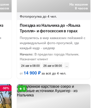
ашине
На машине
 часов
8 часов
Фотопрогулка
до 4 чел.
из
Поездка из Нальчика до «Языка
Тролля» и фотосессия в горах
и
Погрузитесь в мир кавказских пейзажей с
индивидуальной фото-прогулкой, где
каждый кадр - шедевр
Начало:
В пределах города Нальчик.
Назначает клиент
24 авг в 08:00
26 авг в 08:00
14 900 ₽
за всё до 4 чел.
от
-
50%
2 отзыва