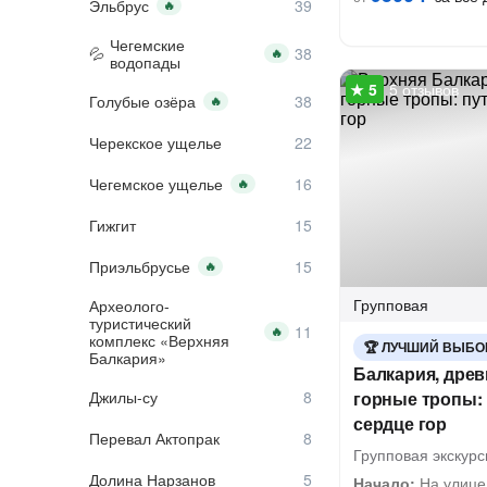
Эльбрус
🔥
Чегемские
🔥
водопады
5 отзывов
Голубые озёра
🔥
Черекское ущелье
Чегемское ущелье
🔥
Гижгит
Приэльбрусье
🔥
Групповая
Археолого-
туристический
🔥
комплекс «Верхняя
ЛУЧШИЙ ВЫБО
Балкария»
Балкария, древ
Джилы-су
горные тропы:
сердце гор
Перевал Актопрак
Групповая экскурс
Долина Нарзанов
Начало:
На улице