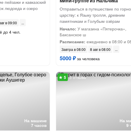
мини-группе из Нальчика
е пейзажи и кавказский
ок людоеда и озеро
Отправиться в путешествие по горн
царству: к Языку тролля, древним
памятникам и Голубым озёрам
авг в 09:00
Начало:
У магазина «Пятерочка»,
ё до 4 чел.
Баксанское ш
Расписание:
ежедневно в 08:00 и 0
Завтра в 08:00
8 авг в 08:00
5000 ₽
за человека
3 отзыва
На машине
На м
7 часов
9 