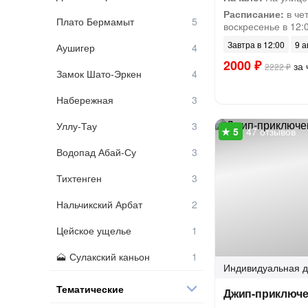
Расписание:
в чет
Плато Бермамыт
воскресенье в 12:
Завтра в 12:00
9 а
Аушигер
2000 ₽
за 
2222 ₽
Замок Шато-Эркен
Набережная
Уллу-Тау
47 отзывов
Водопад Абай-Су
Тихтенген
Нальчикский Арбат
Цейское ущелье
Сулакский каньон
Индивидуальная
д
Тематические
Джип-приключе