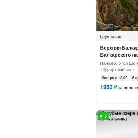
Групповая
Верхняя Балка
Балкарского н
Начало:
Угол Шоге
«Курортный зал»
Завтра в 12:00
8 а
1950 ₽
за челове
1 отзыв