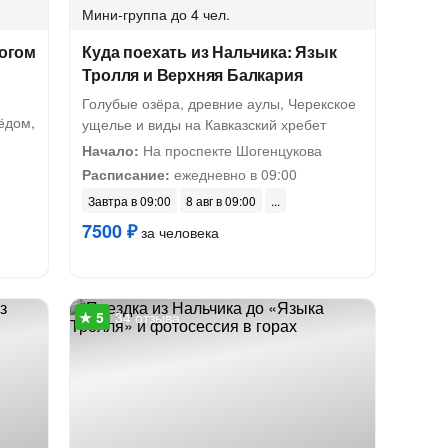
Мини-группа
до 4 чел.
логом
Куда поехать из Нальчика: Язык
Тролля и Верхняя Балкария
Голубые озёра, древние аулы, Черекское
ёдом,
ущелье и виды на Кавказский хребет
Начало:
На проспекте Шогенцукова
Расписание:
ежедневно в 09:00
Завтра в 09:00
8 авг в 09:00
7500 ₽
за человека
34 отзыва