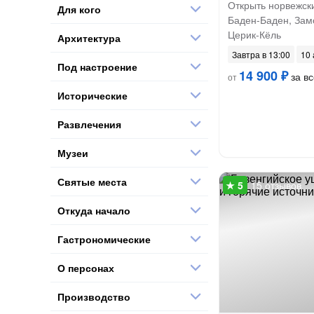
Открыть норвежски
Для кого
Баден-Баден, Зам
Церик-Кёль
Архитектура
Завтра в 13:00
10 
Под настроение
14 900 ₽
за вс
от
Исторические
Развлечения
Музеи
Святые места
15 отзывов
Откуда начало
Гастрономические
О персонах
Производство