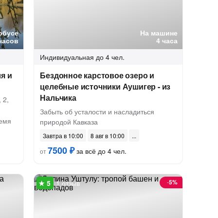
обусе
На машине
часов
4 часа
Индивидуальная
до 4 чел.
я и
Бездонное карстовое озеро и
целебные источники Аушигер - из
Нальчика
 2,
Забыть об усталости и насладиться
ремя
природой Кавказа
Завтра в 10:00
8 авг в 10:00
7500 ₽
за всё до 4 чел.
от
-
5%
1 отзыв