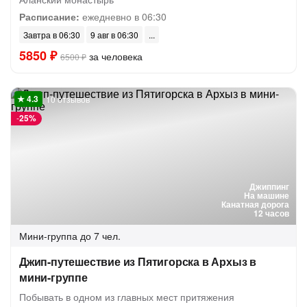
Расписание:
ежедневно в 06:30
Завтра в 06:30
9 авг в 06:30
5850 ₽
за человека
6500 ₽
10 отзывов
-
25%
Джиппинг
На машине
Канатная дорога
12 часов
Мини-группа
до 7 чел.
Джип-путешествие из Пятигорска в Архыз в
мини-группе
Побывать в одном из главных мест притяжения