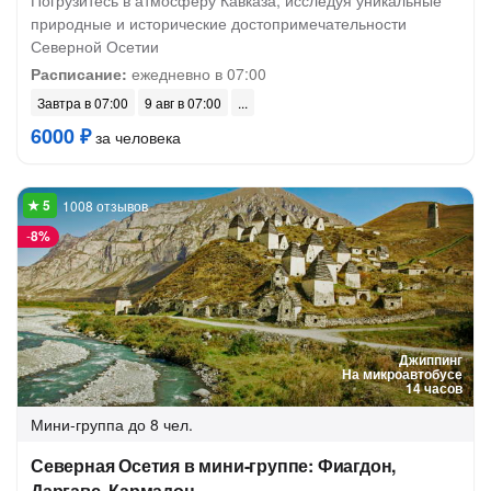
Погрузитесь в атмосферу Кавказа, исследуя уникальные
природные и исторические достопримечательности
Северной Осетии
Расписание:
ежедневно в 07:00
Завтра в 07:00
9 авг в 07:00
6000 ₽
за человека
1008 отзывов
-
8%
Джиппинг
На микроавтобусе
14 часов
Мини-группа
до 8 чел.
Северная Осетия в мини-группе: Фиагдон,
Даргавс, Кармадон