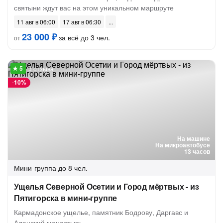
святыни ждут вас на этом уникальном маршруте
11 авг в 06:00
17 авг в 06:30
23 000 ₽
за всё до 3 чел.
от
3 отзыва
-
10%
На машине
На микроавтобусе
13 часов
Мини-группа
до 8 чел.
Ущелья Северной Осетии и Город мёртвых - из
Пятигорска в мини-группе
Кармадонское ущелье, памятник Бодрову, Даргавс и
Аланский монастырь