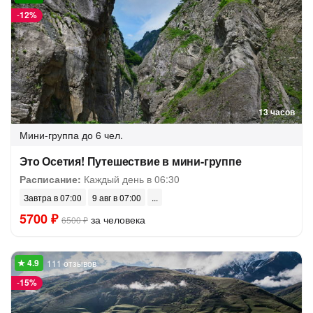
-
12%
13 часов
Мини-группа
до 6 чел.
Это Осетия! Путешествие в мини-группе
Расписание:
Каждый день в 06:30
Завтра в 07:00
9 авг в 07:00
5700 ₽
за человека
6500 ₽
111 отзывов
-
15%