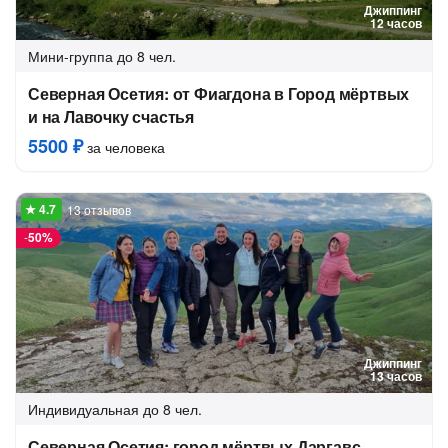
Джиппинг
12 часов
Мини-группа
до 8 чел.
Северная Осетия: от Фиагдона в Город мёртвых
и на Лавочку счастья
5500 ₽
за человека
13 отзывов
-
50%
Джиппинг
13 часов
Индивидуальная
до 8 чел.
Северная Осетия: город мёртвых Даргавс.