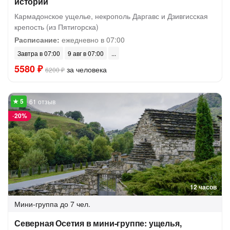
истории
Кармадонское ущелье, некрополь Даргавс и Дзивгисская
крепость (из Пятигорска)
Расписание:
ежедневно в 07:00
Завтра в 07:00
9 авг в 07:00
5580 ₽
за человека
6200 ₽
61 отзыв
-
20%
12 часов
Мини-группа
до 7 чел.
Северная Осетия в мини-группе: ущелья,