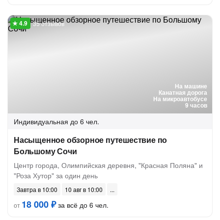
35 отзывов
На машине
Канатная дорога
На микроавтобусе
9 часов
Индивидуальная
до 6 чел.
Насыщенное обзорное путешествие по
Большому Сочи
Центр города, Олимпийская деревня, "Красная Поляна" и
"Роза Хутор" за один день
Завтра в 10:00
10 авг в 10:00
18 000 ₽
за всё до 6 чел.
от