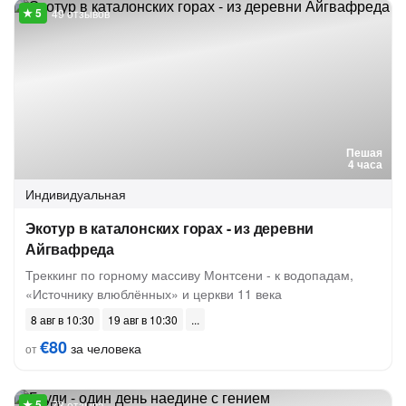
49 отзывов
Пешая
4 часа
Индивидуальная
Экотур в каталонских горах - из деревни
Айгвафреда
Треккинг по горному массиву Монтсени - к водопадам,
«Источнику влюблённых» и церкви 11 века
8 авг в 10:30
19 авг в 10:30
€80
за человека
от
73 отзыва