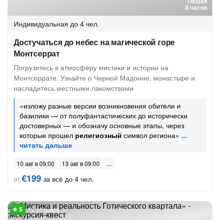
Пешая
8 часов
Индивидуальная
до 4 чел.
Достучаться до небес на магической горе
Монтсеррат
Погрузитесь в атмосферу мистики и истории на
Монтсеррате. Узнайте о Черной Мадонне, монастыре и
насладитесь местными лакомствами
«изложу разные версии возникновения обители и
базилики — от полуфантастических до исторически
достоверных — и обозначу основные этапы, через
которые прошел
религиозный
символ региона»
10 авг в 09:00
13 авг в 09:00
€199
за всё до 4 чел.
от
12 отзывов