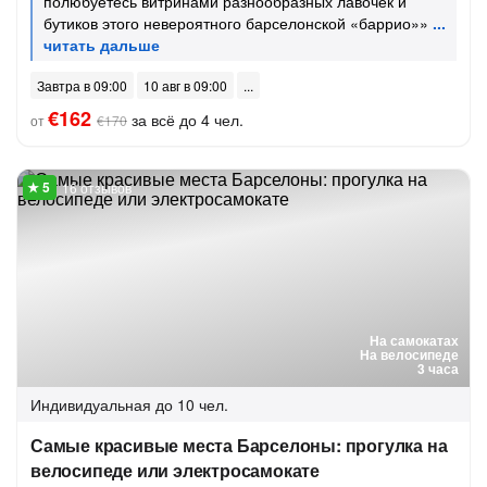
полюбуетесь витринами разнообразных лавочек и
бутиков этого невероятного барселонской «баррио»»
Завтра в 09:00
10 авг в 09:00
€162
за всё до 4 чел.
от
€170
16 отзывов
На самокатах
На велосипеде
3 часа
Индивидуальная
до 10 чел.
Самые красивые места Барселоны: прогулка на
велосипеде или электросамокате