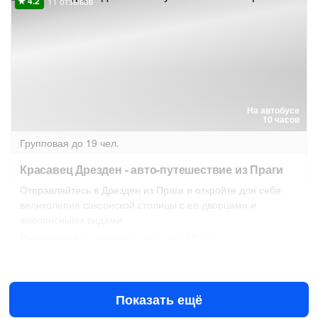
11 отзывов
На автобусе
10 часов
Групповая
до 19 чел.
Красавец Дрезден - авто-путешествие из Праги
Отправляйтесь в Дрезден из Праги и откройте для себя
великолепие саксонской столицы с её дворцами и
живописными видами
Расписание:
в четверг и субботу в 08:30
13 авг в 08:30
15 авг в 08:30
€59
за человека
Показать ещё