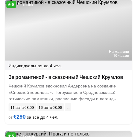
3 отзыва
На машине
10 часов
Индивидуальная
до 4 чел.
За романтикой - в сказочный Чешский Крумлов
Чешский Крумлов вдохновил Андерсена на создание
«Снежной королевы». Погружение в Средневековье:
готические памятники, расписные фасады и легенды
11 авг в 08:00
16 авг в 08:00
€290
за всё до 4 чел.
от
7 отзывов