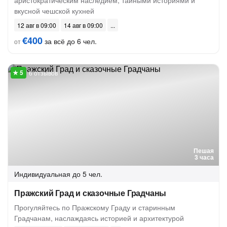
аристократическим наследием, тайными историями и
вкусной чешской кухней
12 авг в 09:00
14 авг в 09:00
€400
за всё до 6 чел.
от
6 отзывов
Пешая
3 часа
Индивидуальная
до 5 чел.
Пражский Град и сказочные Градчаны
Прогуляйтесь по Пражскому Граду и старинным
Градчанам, наслаждаясь историей и архитектурой