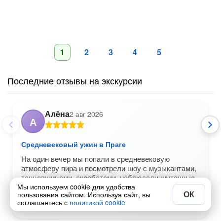
1
2
3
4
5
Последние отзывы на экскурсии
Алёна
2 авг 2026
А
Средневековый ужин в Праге
На один вечер мы попали в средневековую
атмосферу пира и посмотрели шоу с музыкантами,
танцовщицами, акробатами, наблюдали шуточные
Мы используем cookie для удобства
сражения, огненное
читать дальше
ОК
пользования сайтом. Используя сайт, вы
соглашаетесь с
политикой cookie
Вам был полезен этот отзыв?
Да
Нет