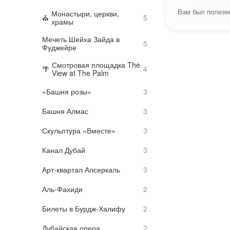
Вам был полезен
Монастыри, церкви,
храмы
Мечеть Шейха Зайда в
Фуджейре
Смотровая площадка The
View at The Palm
«Башня розы»
Башня Алмас
Скульптура «Вместе»
Канал Дубай
Арт-квартал Алсеркаль
Аль-Фахиди
Билеты в Бурдж-Халифу
Дубайская опера