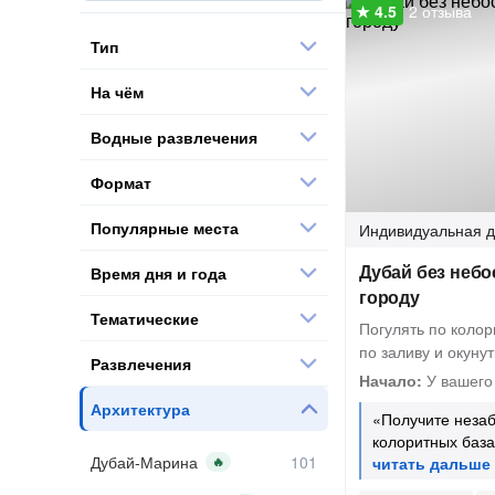
2 отзыва
Тип
На чём
Водные развлечения
Формат
Популярные места
Индивидуальная
д
Дубай без небо
Время дня и года
городу
Тематические
Погулять по колор
по заливу и окуну
Развлечения
Начало:
У вашего
Архитектура
«Получите неза
колоритных баз
Дубай-Марина
🔥