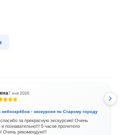
я
ена
7 янв 2026
Все
пер
Что
 небоскрёбов - экскурсия по Старому городу
отк
спасибо за прекрасную экскурсию! Очень
карт
 и познавательно!!! 5 часов пролетело
! Очень рекомендую!!!