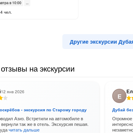
автра в 10:00
4 чел.
Другие экскурсии Дуба
отзывы на экскурсии
й
Ел
12 янв 2026
Е
оскрёбов - экскурсия по Старому городу
Дубай без
водил Азиз. Встретили на автомобиле в
Огромное 
 вернули так же в отель. Экскурсия пешая.
интересно
туда
читать дальше
незаметно