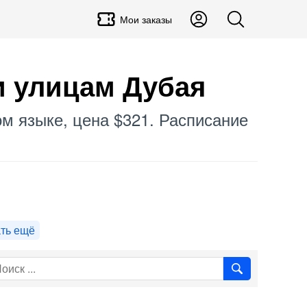
Мои заказы
и улицам Дубая
ом языке, цена $321. Расписание
ть ещё