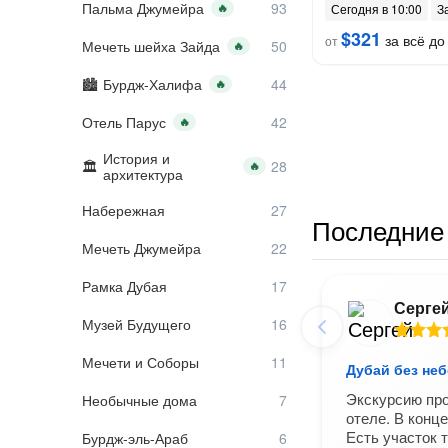
Пальма Джумейра
🔥
Сегодня в 10:00
З
$321
за всё до 
от
Мечеть шейха Зайда
🔥
Бурдж-Халифа
🔥
Отель Парус
🔥
История и
🔥
архитектура
Набережная
Последние 
Мечеть Джумейра
Рамка Дубая
Серге
Музей Будущего
Мечети и Соборы
Дубай без неб
Экскурсию про
Необычные дома
отеле. В конце
Есть участок 
Бурдж-эль-Араб