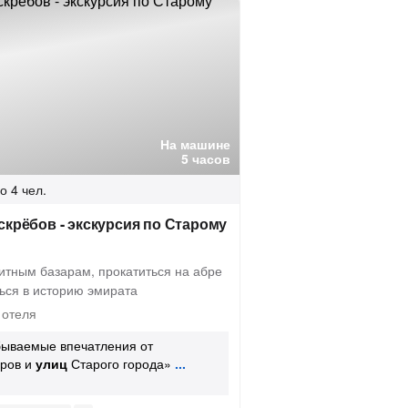
На машине
5 часов
о 4 чел.
скрёбов - экскурсия по Старому
итным базарам, прокатиться на абре
ться в историю эмирата
 отеля
бываемые впечатления от
аров и
улиц
Старого города»