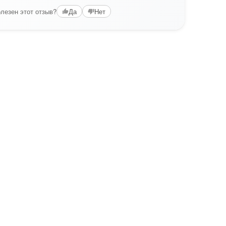
лезен этот отзыв?
Да
Нет