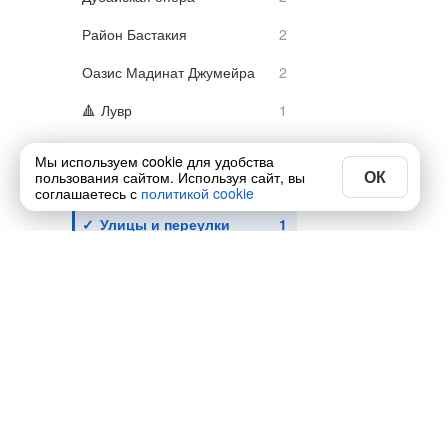
Район Бастакия
Оазис Мадинат Джумейра
Лувр
Address Downtown
Мы используем cookie для удобства
ОК
пользования сайтом. Используя сайт, вы
Эмирейтс Палас
соглашаетесь с
политикой cookie
Улицы и переулки
Форт Аль Фахиди
Старый город
Выездные
Природа и пейзажи
Для кого