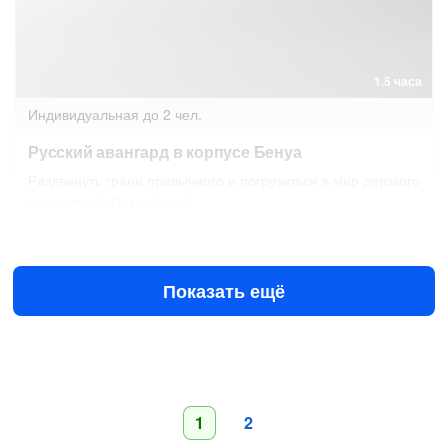
1.5 часа
Индивидуальная
до 2 чел.
Русский авангард в корпусе Бенуа
Раздвинуть грани привычного и погрузиться в мир дерзкого
искусства (в Петербурге)
14 авг в 10:00
15 авг в 10:00
8200 ₽
за всё до 2 чел.
от
Показать ещё
1
2