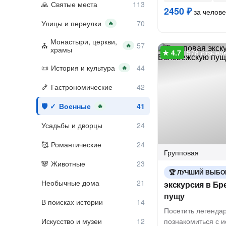
Святые места
2450 ₽
за челове
Улицы и переулки
🔥
Монастыри, церкви,
🔥
храмы
578 отзыво
История и культура
🔥
Гастрономические
Военные
🔥
Усадьбы и дворцы
Романтические
Групповая
Животные
ЛУЧШИЙ ВЫБО
Необычные дома
экскурсия в Бр
пущу
В поисках истории
Посетить легендар
Искусство и музеи
познакомиться с и