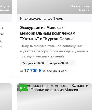
обусе
На машине
часов
4 часа
Индивидуальная
до 3 чел.
т:
Экскурсия из Минска к
мемориальным комплексам
еж
"Хатынь" и "Курган Славы"
я,
Увидеть монументальное воплощение
и
мужества белорусского народа и узнать о
трагедии местных жителей
Сегодня в 16:00
Завтра в 08:00
17 700 ₽
за всё до 3 чел.
от
28 отзывов