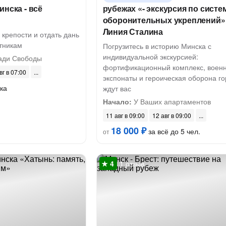
инска - всё
рубежах «- экскурсия по систе
оборонительных укреплений»
Линия Сталина
 крепости и отдать дань
тникам
Погрузитесь в историю Минска с
индивидуальной экскурсией:
ади Свободы
фортификационный комплекс, воен
вг в 07:00
экспонаты и героическая оборона г
ка
ждут вас
Начало:
У Ваших апартаментов
11 авг в 09:00
12 авг в 09:00
18 000 ₽
за всё до 5 чел.
от
1 отзыв