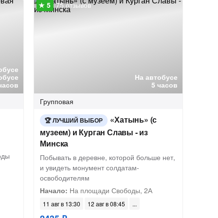
75 отзывов
обусе
обусе
На автобусе
часов
5 часов
Групповая
«Хатынь» (с
ЛУЧШИЙ ВЫБОР
музеем) и Курган Славы - из
Минска
оды
Побывать в деревне, которой больше нет,
и увидеть монумент солдатам-
освободителям
Начало:
На площади Свободы, 2А
11 авг в 13:30
12 авг в 08:45