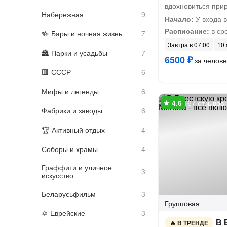
вдохновиться при
Набережная
Начало:
У входа в
Расписание:
в сре
Бары и ночная жизнь
Завтра в 07:00
10 
Парки и усадьбы
6500 ₽
за челове
СССР
Мифы и легенды
67 отзывов
Фабрики и заводы
Активный отдых
Соборы и храмы
Граффити и уличное
искусство
Беларусьфильм
Групповая
Еврейские
В 
В ТРЕНДЕ