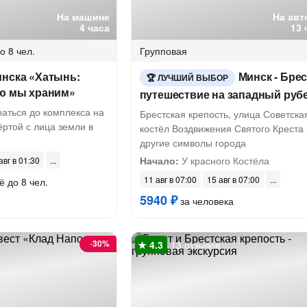
На машине
На авт
4 часа
13 
о 8 чел.
Групповая
инска «Хатынь:
Минск - Брес
ЛУЧШИЙ ВЫБОР
ую мы храним»
путешествие на западный руб
аться до комплекса на
Брестская крепость, улица Советска
ёртой с лица земли в
костёл Воздвижения Святого Креста 
другие символы города
Начало:
У красного Костёла
авг в 01:30
11 авг в 07:00
15 авг в 07:00
ё до 8 чел.
5940 ₽
за человека
-
30%
13 отзывов