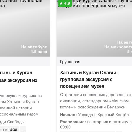
в
436 отзывов
На авт
На автобусе
На микроавт
4.5 часа
5 
Групповая
тынь и Курган
Хатынь и Курган Славы -
групповая экскурсия с
ая экскурсия из
посещением музея
О трагедии сожженных деревень в г
упповую экскурсию из
оккупации, легендарном «Минском
кам Хатынь и Курган
котле» и освобождении Беларуси
военной истории
ессиональным гидом
Начало:
У входа в Красный Костёл
ади Свободы
Расписание:
во вторник и пятницу в
09:00
авг в 14:30