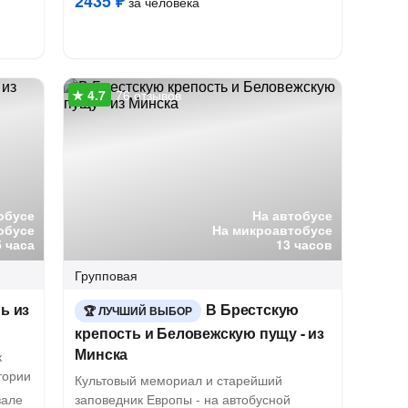
2435 ₽
за человека
76 отзывов
обусе
На автобусе
обусе
На микроавтобусе
5 часа
13 часов
Групповая
ь из
В Брестскую
ЛУЧШИЙ ВЫБОР
крепость и Беловежскую пущу - из
Минска
к
тории
Культовый мемориал и старейший
зале
заповедник Европы - на автобусной