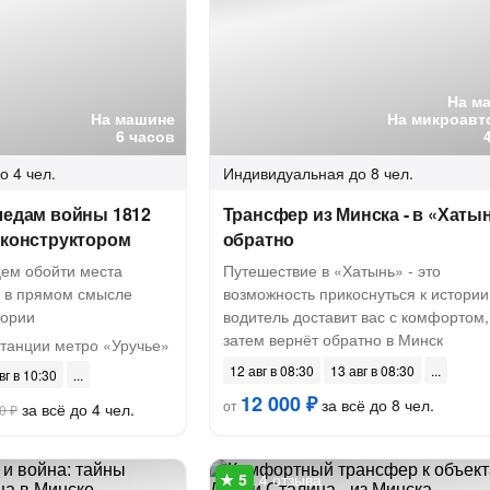
На м
На машине
На микроавт
6 часов
о 4 чел.
Индивидуальная
до 8 чел.
ледам войны 1812
Трансфер из Минска - в «Хаты
еконструктором
обратно
цем обойти места
Путешествие в «Хатынь» - это
 в прямом смысле
возможность прикоснуться к истории
тории
водитель доставит вас с комфортом,
затем вернёт обратно в Минск
станции метро «Уручье»
12 авг в 08:30
13 авг в 08:30
вг в 10:30
12 000 ₽
за всё до 8 чел.
от
за всё до 4 чел.
0 ₽
4 отзыва