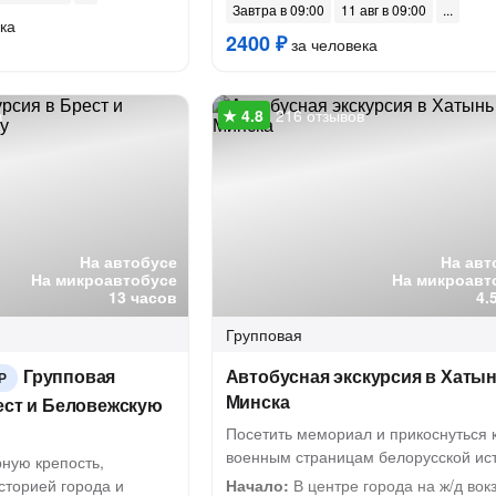
Завтра в 09:00
11 авг в 09:00
ка
2400 ₽
за человека
в
216 отзывов
На автобусе
На авт
На микроавтобусе
На микроавт
13 часов
4.
Групповая
Групповая
Автобусная экскурсия в Хатын
Р
Минска
ест и Беловежскую
Посетить мемориал и прикоснуться 
военным страницам белорусской ис
ную крепость,
сторией города и
Начало:
В центре города на ж/д вок