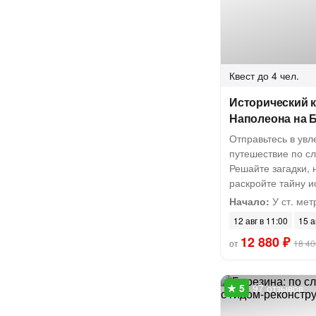
Квест
до 4 чел.
Исторический к
Наполеона на 
Отправьтесь в увл
путешествие по с
Решайте загадки, 
раскройте тайну и
Начало:
У ст. мет
12 авг в 11:00
15 а
12 880 ₽
от
18 40
97 отзывов