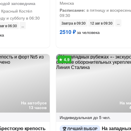
Минска
родой заповедника
Расписание:
в пятницу и воскресень
 Красный Костёл
09:30
ду и субботу в 06:30
Завтра в 09:30
12 авг в 09:30
авг в 06:30
2510 ₽
за человека
ка
12 отзывов
На автобусе
На м
13 часов
Индивидуальная
до 5 чел.
Брестскую крепость
На западны
ЛУЧШИЙ ВЫБОР