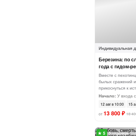
Индивидуальная
д
Березина: по с
года с гидом-р
Вместе с пехотин
былых сражений и
прикоснуться к ис
Начало:
У входа 
12 авг в 10:00
15 а
13 800 ₽
от
18 40
5 отзывов