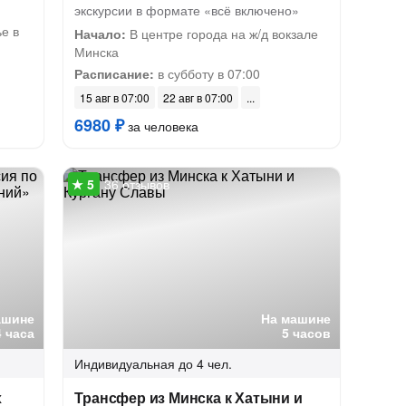
экскурсии в формате «всё включено»
е в
Начало:
В центре города на ж/д вокзале
Минска
Расписание:
в субботу в 07:00
15 авг в 07:00
22 авг в 07:00
6980 ₽
за человека
36 отзывов
ашине
На машине
4 часа
5 часов
Индивидуальная
до 4 чел.
х
Трансфер из Минска к Хатыни и