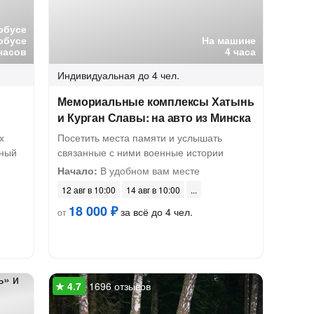
обусе
обусе
На машине
часов
4 часа
Индивидуальная
до 4 чел.
Мемориальные комплексы Хатынь
и Курган Славы: на авто из Минска
х
Посетить места памяти и услышать
рный
связанные с ними военные истории
Начало:
В удобном вам месте
12 авг в 10:00
14 авг в 10:00
18 000 ₽
за всё до 4 чел.
от
1696 отзывов