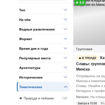
186 отзыво
Тип
На чём
Водные развлечения
Формат
Время дня и года
Групповая
Ха
Популярные места
В ТРЕНДЕ
Славы: группов
Архитектура
Минска
Отправьтесь на гр
Исторические
Минска к памятни
Славы. Узнайте о 
Тематические
Беларуси с проф
Начало:
На площ
Природа и пейзажи
Завтра в 15:00
11 