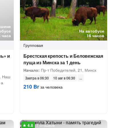
ашине
обусе
На автобусе
4 часа
16 часов
Групповая
нь» и
Брестская крепость и Беловежская
пуща из Минска за 1 день
Начало:
Пр-т Победителей, 21, Минск
. Наш
Завтра в 06:30
10 авг в 06:30
 а
210 Br
за человека
7 отзывов