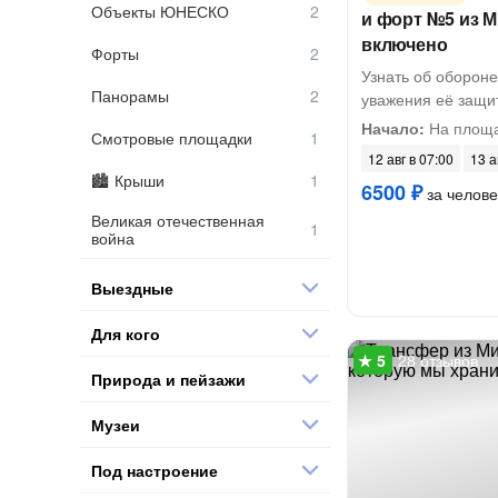
Объекты ЮНЕСКО
и форт №5 из М
включено
Форты
Узнать об обороне
Панорамы
уважения её защи
Начало:
На площ
Смотровые площадки
12 авг в 07:00
13 а
Крыши
6500 ₽
за челове
Великая отечественная
война
Выездные
Для кого
28 отзывов
Природа и пейзажи
Музеи
Под настроение