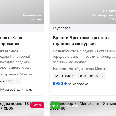
На авт
На машине
На микроавт
5 часов
13 
Групповая
вест «Клад
Брест и Брестская крепость -
Березине»
групповая экскурсия
екательное
Познакомиться с одним из старейши
ледам Наполеона!
городов страны и посетить легенда
находите подсказки и
военный мемориал
счезнувшего клада
Начало:
На ж/д вокзале Минска
ро Уручье в Минске
12 авг в 08:00
19 авг в 08:00
вг в 11:00
6980 ₽
за человека
за всё до 4 чел.
0 ₽
-
25%
8 отзывов