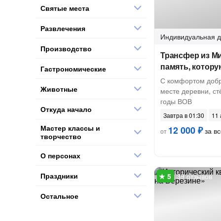
Святые места
Развлечения
Индивидуальная
д
Производство
Трансфер из М
память, котор
Гастрономические
С комфортом добр
Животные
месте деревни, ст
годы ВОВ
Откуда начало
Завтра в 01:30
11 
Мастер классы и
12 000 ₽
за вс
от
творчество
О персонах
Праздники
39 отзывов
Остальное