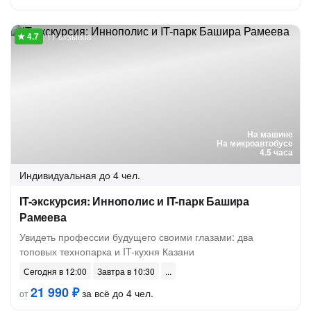
11 отзывов
На машине
На микроавтобусе
4.5 часа
Индивидуальная
до 4 чел.
IT-экскурсия: Иннополис и IT-парк Башира
Рамеева
Увидеть профессии будущего своими глазами: два
топовых технопарка и IT-кухня Казани
Сегодня в 12:00
Завтра в 10:30
21 990 ₽
за всё до 4 чел.
от