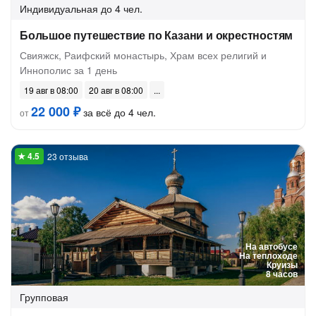
Индивидуальная
до 4 чел.
Большое путешествие по Казани и окрестностям
Свияжск, Раифский монастырь, Храм всех религий и
Иннополис за 1 день
19 авг в 08:00
20 авг в 08:00
22 000 ₽
за всё до 4 чел.
от
23 отзыва
На автобусе
На теплоходе
Круизы
8 часов
Групповая