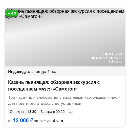
33 отзыва
На машине
На микроавтобусе
3.5 часа
Индивидуальная
до 4 чел.
Казань пьянящая: обзорная экскурсия с
посещением музея «Самогон»
Три часа - для знакомства с визитными карточками и час -
для приятного отдыха с дегустациями
Сегодня в 13:30
Завтра в 09:00
12 000 ₽
за всё до 4 чел.
от