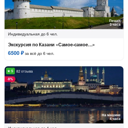
Пешая
3 часа
Индивидуальная
до 6 чел.
Экскурсия по Казани «Самое-самое…»
6500 ₽
за всё до 6 чел.
82 отзыва
-
8%
На машине
4 часа