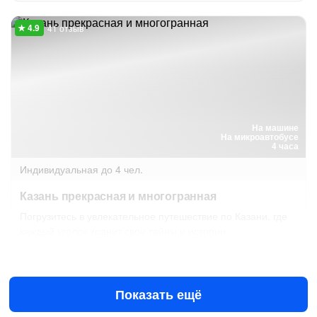
41 отзыв
На машине
На микроавтобусе
4 часа
Индивидуальная
до 4 чел.
Казань прекрасная и многогранная
Погрузитесь в увлекательное путешествие по Казани, где
каждый уголок хранит свои тайны и истории
Сегодня в 20:00
16 авг в 09:00
11 975 ₽
за всё до 4 чел.
от
Показать ещё