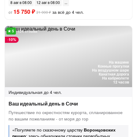
8 авг в 08:00
12 авг в 08:00
15 750 ₽
за всё до 4 чел.
от
21 000 ₽
124 отзыва
-
10%
На машине
Конные прогулки
На воздушном шаре
Канатная дорога
На кабриолете
12 часов
Индивидуальная
до 4 чел.
Ваш идеальный день в Сочи
Путешествие по окрестностям курорта, спланированное
по вашим пожеланиям - от моря до гор
«Погуляете по сказочному царству
Воронцовских
пещер
: здесь обнаружили стоянки первобытных