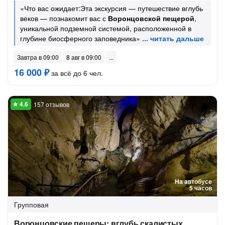
«Что вас ожидает:Эта экскурсия — путешествие вглубь
веков — познакомит вас с
Воронцовской пещерой
,
уникальной подземной системой, расположенной в
глубине биосферного заповедника»
Завтра в 09:00
8 авг в 09:00
16 000 ₽
за всё до 6 чел.
157 отзывов
На автобусе
5 часов
Групповая
Воронцовские пещеры: вглубь скалистых