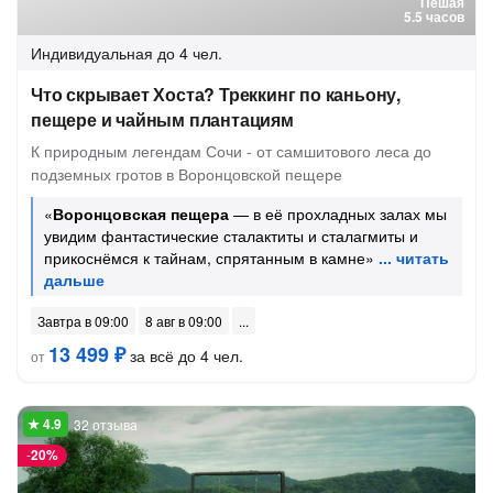
Пешая
5.5 часов
Индивидуальная
до 4 чел.
Что скрывает Хоста? Треккинг по каньону,
пещере и чайным плантациям
К природным легендам Сочи - от самшитового леса до
подземных гротов в Воронцовской пещере
«
Воронцовская пещера
— в её прохладных залах мы
увидим фантастические сталактиты и сталагмиты и
прикоснёмся к тайнам, спрятанным в камне»
Завтра в 09:00
8 авг в 09:00
13 499 ₽
за всё до 4 чел.
от
32 отзыва
-
20%