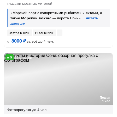
глазами местных жителей
«Морской порт с колоритными рыбаками и яхтами, а
также
Морской вокзал
— ворота Сочи»
Завтра в 10:00
11 авг в 09:00
8000 ₽
за всё до 4 чел.
от
55 отзывов
Пешая
1 час
Фотопрогулка
до 4 чел.