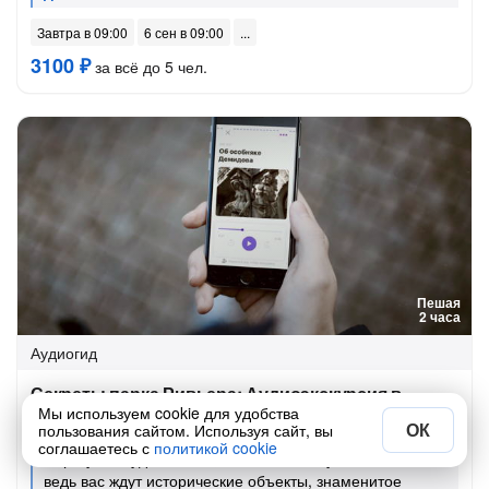
Завтра в 09:00
6 сен в 09:00
3100 ₽
за всё до 5 чел.
Пешая
2 часа
Аудиогид
Секреты парка Ривьера: Аудиоэкскурсия в
Мы используем cookie для удобства
приложении
ОК
пользования сайтом. Используя сайт, вы
соглашаетесь с
политикой cookie
«Прогулка будет лёгкой, живописной и увлекательной,
ведь вас ждут исторические объекты, знаменитое