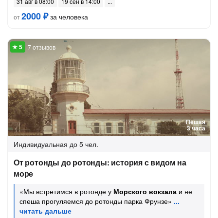
31 авг в 08:00
19 сен в 14:00
2000 ₽
за человека
от
7 отзывов
Пешая
3 часа
Индивидуальная
до 5 чел.
От ротонды до ротонды: история с видом на
море
«Мы встретимся в ротонде у
Морского вокзала
и не
спеша прогуляемся до ротонды парка Фрунзе»