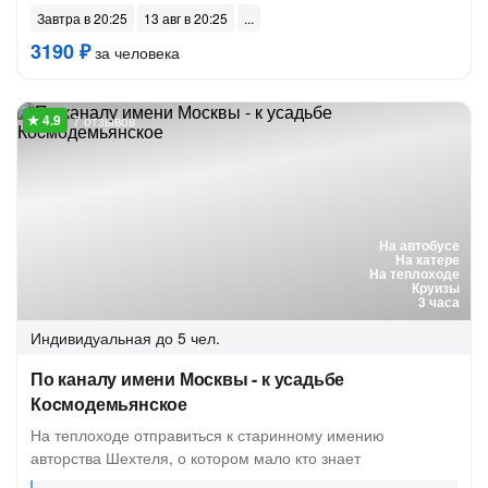
Завтра в 20:25
13 авг в 20:25
3190 ₽
за человека
7 отзывов
На автобусе
На катере
На теплоходе
Круизы
3 часа
Индивидуальная
до 5 чел.
По каналу имени Москвы - к усадьбе
Коcмодемьянское
На теплоходе отправиться к старинному имению
авторства Шехтеля, о котором мало кто знает