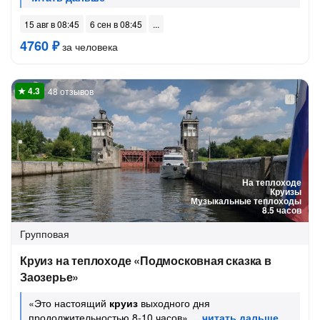
15 авг в 08:45
6 сен в 08:45
4760 ₽
за человека
48 отзывов
На теплоходе
Круизы
Музыкальные теплоходы
8.5 часов
Групповая
Круиз на теплоходе «Подмосковная сказка в
Заозерье»
«Это настоящий
круиз
выходного дня
продолжительностью 8-10 часов»