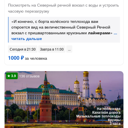
Посмотреть на Северный речной вокзал с воды и устроить
часовую перезагрузку
«И конечно, с борта колёсного теплохода вам
откроется вид на величественный Северный Речной
вокзал с пришвартованными круизными
лайнерами
»
Сегодня в 21:30
Завтра в 11:00
1000 ₽
за человека
136 отзывов
На теплоходе
Канатная дорога
Музыкальные теплоходы
Круизы
3 часа