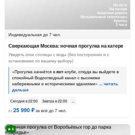
На яхте
На катере
Канатная дорога
Музыкальные теплоходы
Круизы
2 часа
Индивидуальная
до 7 чел.
Сверкающая Москва: ночная прогулка на катере
Увидеть огни столицы с воды (без посторонних и с
остановками по вашему выбору)
«Прогулка начнётся в
яхт
-клубе, откуда вы выйдете в
спокойный Водоотводный канал с высокими
набережными и историческими зданиями»
Сегодня в 22:00
Завтра в 22:00
25 990 ₽
за всё до 7 чел.
от
6 отзывов