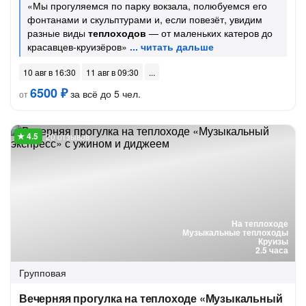
«Мы прогуляемся по парку вокзала, полюбуемся его
фонтанами и скульптурами и, если повезёт, увидим
разные виды
теплоходов
— от маленьких катеров до
красавцев-круизёров»
10 авг в 16:30
11 авг в 09:30
6500 ₽
за всё до 5 чел.
от
20 отзывов
На теплоходе
Музыкальные теплоходы
Круизы
2.5 часа
Групповая
Вечерняя прогулка на теплоходе «Музыкальный