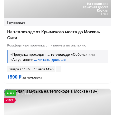
На теплоходе
Канатная дорога
Круизы
1 час
Групповая
На теплоходе от Крымского моста до Москва-
Сити
Комфортная прогулка с питанием по желанию
«Прогулка проходит на
теплоходе
«Соболь» или
«Августина»»
Завтра в 11:55
10 авг в 14:45
1590 ₽
за человека
34 отзыва
-
10%