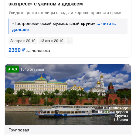
экспресс» с ужином и диджеем
Увидеть центр столицы с воды и хорошо провести время
«Гастрономический музыкальный
круиз
»
Завтра в 20:10
13 авг в 20:10
2390 ₽
за человека
1545 отзывов
На теплоходе
Канатная дорога
Круизы
1.5 часа
Групповая