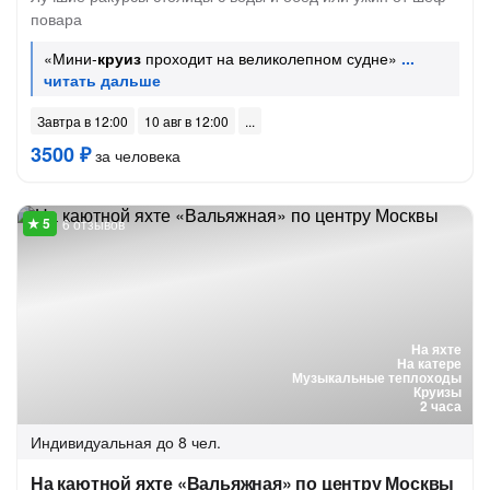
повара
«Мини-
круиз
проходит на великолепном судне»
Завтра в 12:00
10 авг в 12:00
3500 ₽
за человека
6 отзывов
На яхте
На катере
Музыкальные теплоходы
Круизы
2 часа
Индивидуальная
до 8 чел.
На каютной яхте «Вальяжная» по центру Москвы