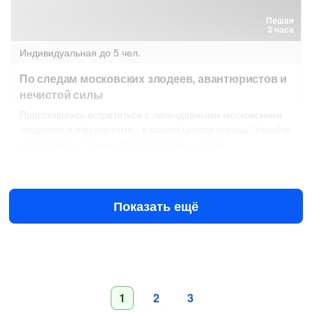
Пешая
3 часа
Индивидуальная
до 5 чел.
По следам московских злодеев, авантюристов и
нечистой силы
Приготовьтесь встретиться с легендарными московскими
злодеями и аферистами - в самом центре города! Узнайте
о Салтычихе, Соньке Золотой ручке и других
10 авг в 10:00
11 авг в 10:00
4990 ₽
за всё до 5 чел.
от
Показать ещё
1
2
3