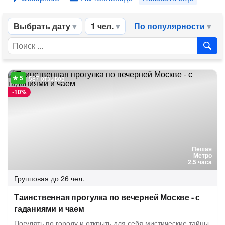
Выбрать дату
1 чел.
По популярности
587 отзывов
-
10%
Пешая
Метро
2.5 часа
Групповая
до 26 чел.
Таинственная прогулка по вечерней Москве - с
гаданиями и чаем
Погулять по городу и открыть для себя мистические тайны