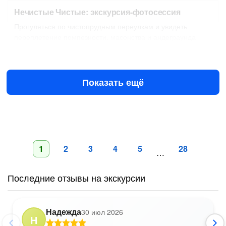
Нечистые Чистые: экскурсия-фотосессия
Прогуляться по чистопрудным переулкам и увидеть
переплетение помпезности, масонства и андеграунда
Завтра в 10:30
10 авг в 10:30
8500 ₽
за всё до 4 чел.
от
Показать ещё
1
2
3
4
5
28
…
Последние отзывы на экскурсии
Надежда
30 июл 2026
Н