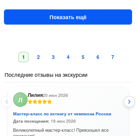
8500 ₽
за всё до 10 чел.
от
Показать ещё
1
2
3
4
5
6
7
Последние отзывы на экскурсии
Лилия
20 июн 2026
Л
Мастер-класс по яхтингу от чемпиона России
Дата посещения:
19 июн 2026
Великолепный мастер-класс! Превзошел все
ожидания!