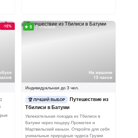
-
15%
7 отзывов
обусе
На машине
часов
13 часов
Индивидуальная
до 3 чел.
:
Путешествие из
ЛУЧШИЙ ВЫБОР
в
Тбилиси в Батуми
орые
Увлекательная поездка из Тбилиси в
Батуми через пещеру Прометея и
Мартвильский каньон. Откройте для себя
уникальные природные чудеса Грузии