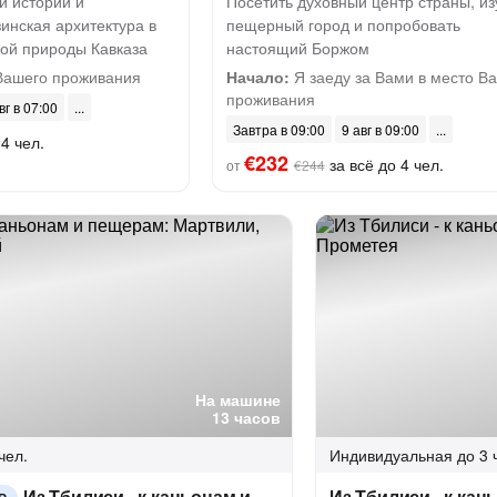
и истории и
Посетить духовный центр страны, из
инская архитектура в
пещерный город и попробовать
ой природы Кавказа
настоящий Боржом
Вашего проживания
Начало:
Я заеду за Вами в место В
проживания
вг в 07:00
Завтра в 09:00
9 авг в 09:00
4 чел.
€232
за всё до 4 чел.
от
€244
На машине
13 часов
чел.
Индивидуальная
до 3 
Из Тбилиси - к каньонам и
Из Тбилиси - к ка