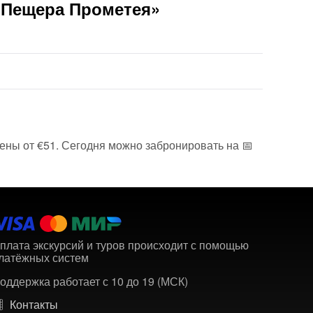
«Пещера Прометея»
цены от €51. Сегодня можно забронировать на 📅
плата экскурсий и туров происходит с помощью
латёжных систем
оддержка работает с 10 до 19 (МСК)
Контакты