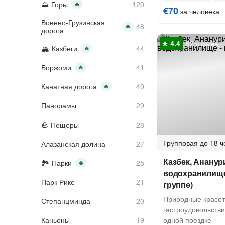
Горы
🔥
€70
за человека
Военно-Грузинская
🔥
дорога
62 отзыва
Казбеги
🔥
Боржоми
🔥
Канатная дорога
🔥
Панорамы
Пещеры
Групповая
до 18 ч
Алазанская долина
Казбек, Ананур
Парки
🔥
водохранилище 
Парк Рике
группе)
Природные красот
Степанцминда
гастроудовольстви
Каньоны
одной поездке