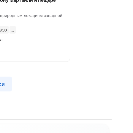
 природным локациям западной
08:30
л.
си