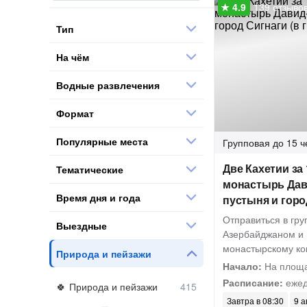
139 отзыво
Тип
На чём
Водные развлечения
Формат
Популярные места
Групповая
до 15 ч
Две Кахетии за
Тематические
монастырь Дав
Время дня и года
пустыня и горо
Отправиться в гру
Выездные
Азербайджаном и 
монастырскому ко
Природа и пейзажи
Начало:
На площ
Расписание:
ежед
Природа и пейзажи
Завтра в 08:30
9 а