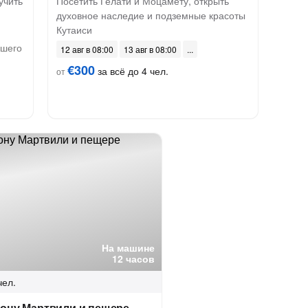
учить
Посетить Гелати и Моцамету, открыть
духовное наследие и подземные красоты
Кутаиси
ашего
12 авг в 08:00
13 авг в 08:00
€300
за всё до 4 чел.
от
На машине
12 часов
чел.
ньону Мартвили и пещере