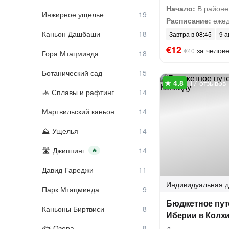
Начало:
В районе
Инжирное ущелье
Расписание:
ежед
Каньон Дашбаши
Завтра в 08:45
9 а
€12
за челов
€40
Гора Мтацминда
Ботанический сад
17 отзывов
Сплавы и рафтинг
Мартвильский каньон
Ущелья
Джиппинг
🔥
Давид-Гареджи
Индивидуальная
д
Парк Мтацминда
Бюджетное пут
Каньоны Биртвиси
Иберии в Колх
Озера