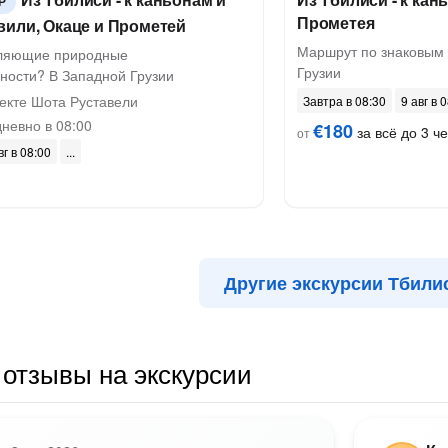
Р
Прометея
вили, Окаце и Прометей
Маршрут по знаковым
тляющие природные
Грузии
ности? В Западной Грузии
екте Шота Руставели
Завтра в 08:30
9 авг в 
невно в 08:00
€180
за всё до 3 че
от
вг в 08:00
Другие экскурсии Тбили
отзывы на экскурсии