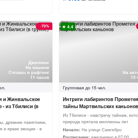
-
70%
5 отзывов
Джиппинг
На машине
Сплавы и рафтинг
На авт
11 часов
13 
ел.
Групповая
до 15 чел.
и и Жинвальское
Интриги лабиринтов Прометея
- из Тбилиси (в
тайны Мартвильских каньоно
Из Тбилиси - навстречу тайнам, кот
природа прятала миллионы лет
ы, древние памятники,
я и яркие эмоции - в
Начало:
На улице Самгебро
Расписание:
ежедневно в 07:00