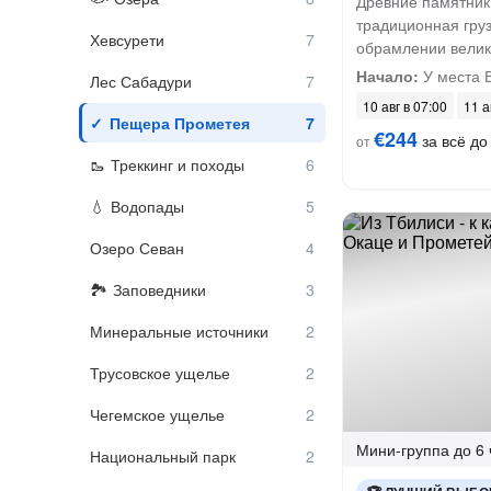
Древние памятник
традиционная груз
Хевсурети
обрамлении велик
Начало:
У места 
Лес Сабадури
10 авг в 07:00
11 а
Пещера Прометея
€244
за всё до 
от
Треккинг и походы
Водопады
Озеро Севан
Заповедники
Минеральные источники
Трусовское ущелье
Чегемское ущелье
Мини-группа
до 6 
Национальный парк