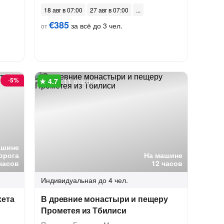
18 авг в 07:00
27 авг в 07:00
€385
за всё до 3 чел.
от
-
5%
11 отзывов
ашине
орога
На машине
часов
12 часов
Индивидуальная
до 4 чел.
хета
В древние монастыри и пещеру
Прометея из Тбилиси