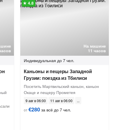
18 отзывов
ашине
На машине
часов
11 часов
Индивидуальная
до 7 чел.
он
Каньоны и пещеры Западной
Грузии: поездка из Тбилиси
Посетить Мартвильский каньон, каньон
рный
Окаце и пещеру Прометея
9 авг в 06:00
11 авг в 06:00
асали
€280
за всё до 7 чел.
от