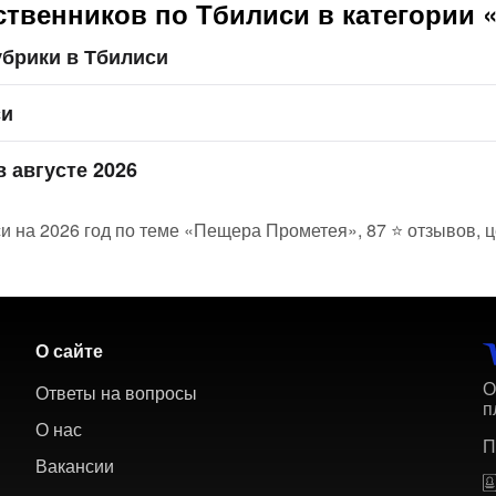
ственников по Тбилиси в категории 
убрики в Тбилиси
си
 августе 2026
си на 2026 год по теме «Пещера Прометея», 87 ⭐ отзывов, 
О сайте
О
Ответы на вопросы
п
О нас
П
Вакансии