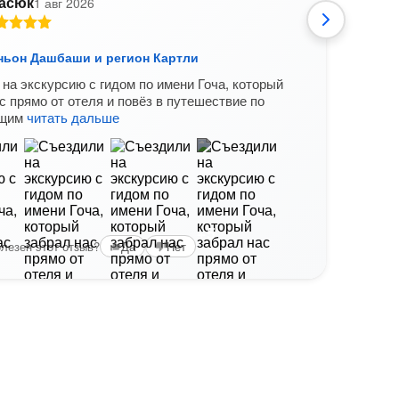
асюк
1 авг 2026
A
аньон Дашбаши и регион Картли
На ю
на экскурсию с гидом по имени Гоча, который
очен
с прямо от отеля и повёз в путешествие по
Ибер
ющим
читать дальше
вина 
ущел
+5
лезен этот отзыв?
Да
Нет
Вам б