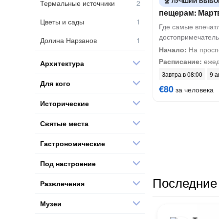
ЛУЧШИЙ ВЫБО
Термальные источники
пещерам: Март
Цветы и сады
Где самые впеча
достопримечатель
Долина Нарзанов
Начало:
На просп
Расписание:
ежед
Архитектура
Завтра в 08:00
9 а
Для кого
€80
за человека
Исторические
Святые места
Гастрономические
Под настроение
Последние 
Развлечения
Музеи