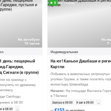
в
43 отзыва
На автобусе
На м
10 часов
7 
ел.
Индивидуальная
 1 день: пещерный
На юг! Каньон Дашбаши и реги
ид-Гареджи,
Картли
д Сигнаги (в группе)
Побывать в живописных нетронутых
уголках Грузии, а также посетить го
ппе на границу с
монастырь Шавнабада
погулять по древнему
мплексу
Начало:
На площади Вахтанга Горг
в Тбилиси
ади Свободы
невно в 08:30
Завтра в 09:00
9 авг в 09:00
вг в 08:30
€153
за человека
от