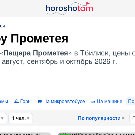
иси
у Прометея
«
» в Тбилиси, цены о
Пещера Прометея
август, сентябрь и октябрь 2026 г.
амы
Горы
На микроавтобусе
На машине
По
1 чел.
По популярности