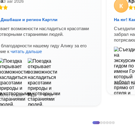
на
Кр
3 авг 2026
К
н Дашбаши и регион Картли
На юг! К
вает возможности насладиться красотами
Съездили 
отворными стараниями людей.
забрал на
потряса
благодарности нашему гиду Алику за его
ние к
читать дальше
Вам был по
 этот отзыв?
Да
Нет