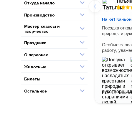
Татья
Откуда начало
Производство
На юг! Каньо
Мастер классы и
Поездка откры
творчество
природы и рук
Праздники
Особые слова 
работу, уваже
О персонах
Животные
Билеты
Остальное
Вам был полезен