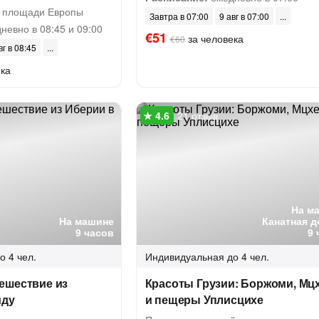
 площади Европы
Завтра в 07:00
9 авг в 07:00
невно в 08:45 и 09:00
€51
за человека
€60
вг в 08:45
ека
21 отзыв
На м
На машине
Канатная д
9 часов
9 
о 4 чел.
Индивидуальная
до 4 чел.
ешествие из
Красоты Грузии: Боржоми, Мц
иду
и пещеры Уплисцихе