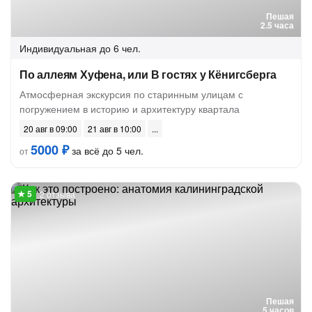
Пешая
2.5 часа
Индивидуальная
до 6 чел.
По аллеям Хуфена, или В гостях у Кёнигсберга
Атмосферная экскурсия по старинным улицам с
погружением в историю и архитектуру квартала
20 авг в 09:00
21 авг в 10:00
5000 ₽
за всё до 5 чел.
от
2 отзыва
Пешая
5 часов