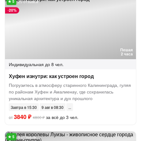
25 отзывов
-
20%
Пешая
2 часа
Индивидуальная
до 8 чел.
Хуфен изнутри: как устроен город
Погрузитесь в атмосферу старинного Калининграда, гуляя
по районам Хуфен и Амалиенау, где сохранилась
уникальная архитектура и дух прошлого
Завтра в 15:30
9 авг в 08:30
3840 ₽
за всё до 3 чел.
от
4800 ₽
6 отзывов