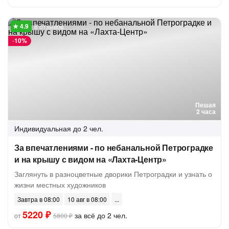
8 отзывов
-
10%
Пешая
2 часа
Индивидуальная
до 2 чел.
За впечатлениями - по небанальной Петроградке
и на крышу с видом на «Лахта-Центр»
Заглянуть в разноцветные дворики Петроградки и узнать о
жизни местных художников
Завтра в 08:00
10 авг в 08:00
5220 ₽
за всё до 2 чел.
от
5800 ₽