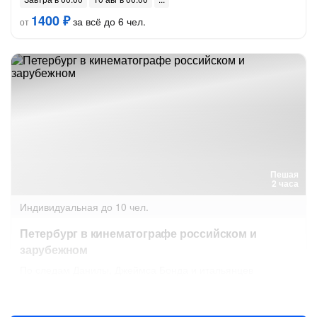
1400 ₽
за всё до 6 чел.
от
Пешая
2 часа
Индивидуальная
до 10 чел.
Петербург в кинематографе российском и
зарубежном
По следам Данилы, Джеймса Бонда и итальянцев
10 авг в 10:00
11 авг в 10:00
6700 ₽
за всё до 5 чел.
от