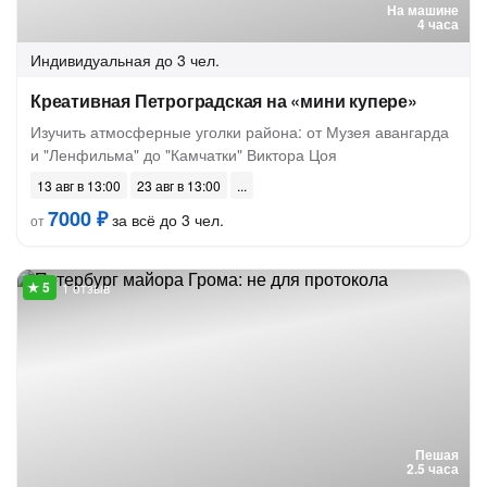
На машине
4 часа
Индивидуальная
до 3 чел.
Креативная Петроградская на «мини купере»
Изучить атмосферные уголки района: от Музея авангарда
и "Ленфильма" до "Камчатки" Виктора Цоя
13 авг в 13:00
23 авг в 13:00
7000 ₽
за всё до 3 чел.
от
1 отзыв
Пешая
2.5 часа