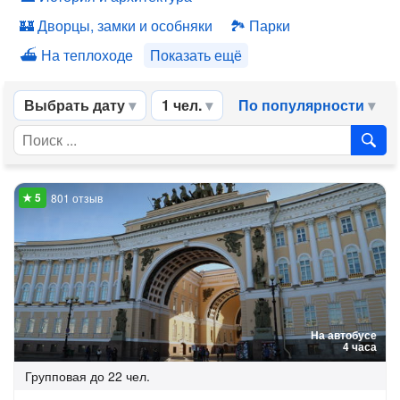
Дворцы, замки и особняки
Парки
На теплоходе
Показать ещё
Выбрать дату
1 чел.
По популярности
801 отзыв
На автобусе
4 часа
Групповая
до 22 чел.