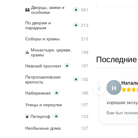
Дворцы, замки и
🔥
особняки
По дворам и
🔥
парадным
Соборы и храмы
Монастыри, церкви,
храмы
Последние 
Невский проспект
🔥
Петропавловская
🔥
крепость
Натал
Н
Набережная
🔥
хорошая экску
Улицы и переулки
Вам был полезен
Петергоф
🔥
Необычные дома