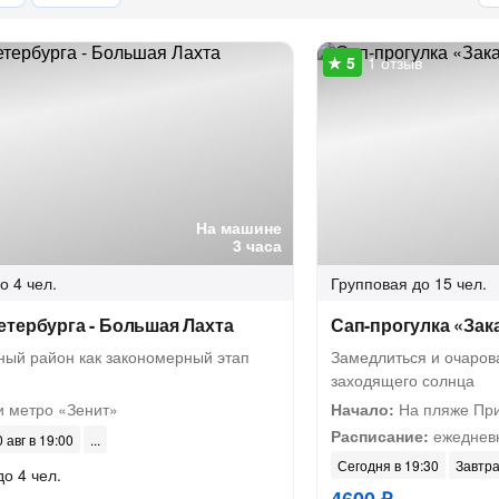
1 отзыв
На машине
3 часа
о 4 чел.
Групповая
до 15 чел.
тербурга - Большая Лахта
Сап-прогулка «Зака
ный район как закономерный этап
Замедлиться и очаров
заходящего солнца
и метро «Зенит»
Начало:
На пляже При
Расписание:
ежедневн
 авг в 19:00
Сегодня в 19:30
Завтра
до 4 чел.