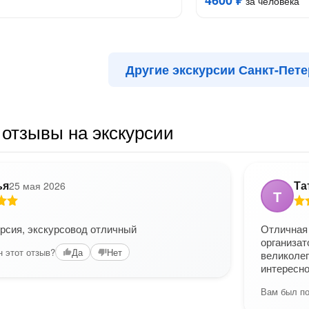
4600 ₽
за человека
Другие экскурсии Санкт-Пете
отзывы на экскурсии
ья
Та
25 мая 2026
Т
рсия, экскурсовод отличный
Отличная 
организат
 этот отзыв?
Да
Нет
великоле
интересн
Вам был по