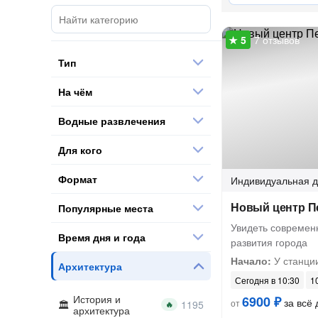
7 отзывов
Тип
На чём
Водные развлечения
Для кого
Формат
Индивидуальная
д
Новый центр Пе
Популярные места
Увидеть современ
Время дня и года
развития города
Начало:
У станци
Архитектура
Сегодня в 10:30
10
История и
6900 ₽
за всё 
от
🔥
архитектура