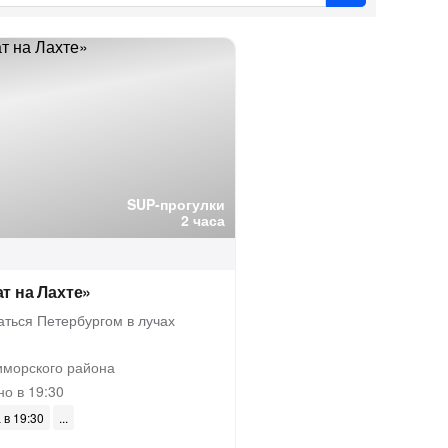
SUP-прогулки
2 часа
т на Лахте»
аться Петербургом в лучах
морского района
о в 19:30
 в 19:30