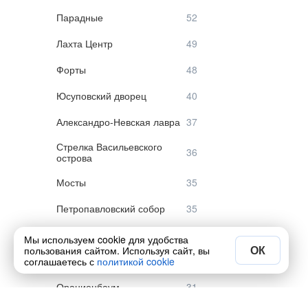
Парадные
Лахта Центр
Форты
Юсуповский дворец
Александро-Невская лавра
Стрелка Васильевского
острова
Мосты
Петропавловский собор
Крепость Орешек
Мы используем cookie для удобства
ОК
пользования сайтом. Используя сайт, вы
Форты Кронштадта
соглашаетесь с
политикой cookie
Ораниенбаум