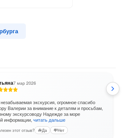
рбурга
тьяна
7 мар 2026
Все
"За
Что
незабываемая экскурсия, огромное спасибо
отк
ору Валерии за внимание к деталям и просьбам,
карт
пному экскурсоводу Надежде за море
ой информации,
читать дальше
лезен этот отзыв?
Да
Нет