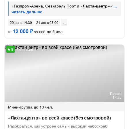
«Газпром-Арена, Севкабель Порт и «
Лахта-центр»
»
20 авг в 14:30
21 авг в 08:00
12 000 ₽
за всё до 5 чел.
от
6 отзывов
Пешая
1 час
Мини-группа
до 10 чел.
«Лахта-центр» во всей красе (без смотровой)
Разобраться, как устроен самый высокий небоскрёб