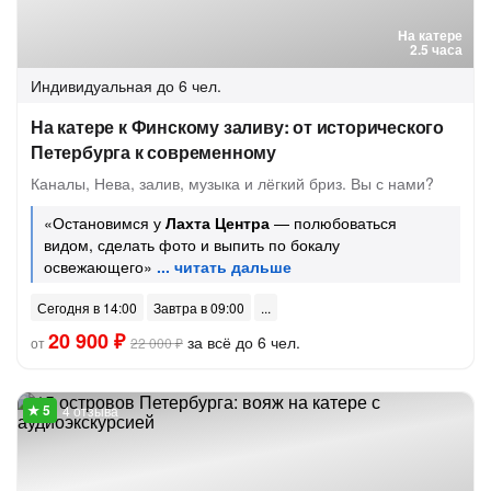
На катере
2.5 часа
Индивидуальная
до 6 чел.
На катере к Финскому заливу: от исторического
Петербурга к современному
Каналы, Нева, залив, музыка и лёгкий бриз. Вы с нами?
«Остановимся у
Лахта Центра
— полюбоваться
видом, сделать фото и выпить по бокалу
освежающего»
Сегодня в 14:00
Завтра в 09:00
20 900 ₽
за всё до 6 чел.
от
22 000 ₽
4 отзыва