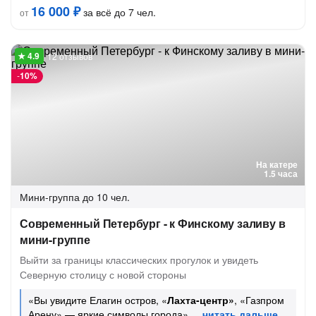
16 000 ₽
за всё до 7 чел.
от
12 отзывов
-
10%
На катере
1.5 часа
Мини-группа
до 10 чел.
Современный Петербург - к Финскому заливу в
мини-группе
Выйти за границы классических прогулок и увидеть
Северную столицу с новой стороны
«Вы увидите Елагин остров, «
Лахта-центр»
, «Газпром
Арену» — яркие символы города»