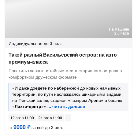
На машине
2.5 часа
Индивидуальная
до 3 чел.
Такой разный Васильевский остров: на авто
премиум-класса
Посетить главные и тайные места старинного острова в
комфортном дружеском формате
«И даже доедете по набережной до новых намывных
территорий, по пути наслаждаясь шикарными видами
на Финский залив, стадион «Газпром Арена» и башню
«
Лахта-центр»
»
12 авг в 11:00
21 авг в 11:00
9000 ₽
за всё до 3 чел.
от