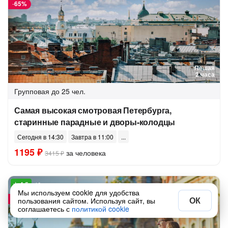
-
65%
Пешая
2 часа
Групповая
до 25 чел.
Самая высокая смотровая Петербурга,
старинные парадные и дворы-колодцы
Сегодня в 14:30
Завтра в 11:00
1195 ₽
за человека
3415 ₽
40 отзывов
Мы используем cookie для удобства
-
15%
ОК
пользования сайтом. Используя сайт, вы
соглашаетесь с
политикой cookie