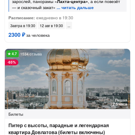
зарослей, панорамы «
Лахта-центра»
, а если повезёт
— и сказочный закат»
Расписание:
ежедневно в 19:30
Завтра в 19:30
12 авг в 19:30
2300 ₽
за человека
1534 отзыва
-
65%
Пешая
2.5 часа
Билеты
Питер с высоты, парадные и легендарная
квартира Довлатова (билеты включены)