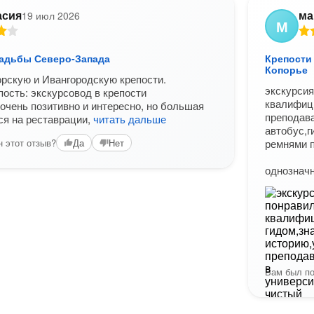
асия
ма
19 июл 2026
М
садьбы Северо-Запада
Крепости
Копорье
рскую и Ивангородскую крепости.
экскурси
пость: экскурсовод в крепости
квалифиц
очень позитивно и интересно, но большая
преподав
ся на реставрации,
читать дальше
автобус,г
 этот отзыв?
Да
Нет
ремнями п
однознач
Вам был по