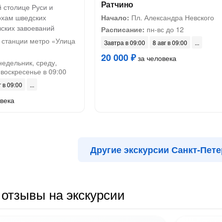
Ратчино
 столице Руси и
охам шведских
Начало:
Пл. Александра Невского
вских завоеваний
Расписание:
пн-вс до 12
 станции метро «Улица
Завтра в 09:00
8 авг в 09:00
20 000 ₽
за человека
недельник, среду,
 воскресенье в 09:00
г в 09:00
века
Другие экскурсии Санкт-Пете
отзывы на экскурсии