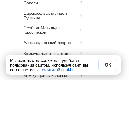
Соловки
Царскосельский лицей
Пушкина
Особняк Матильды
Кшесинской
Александровский дворец
Коммунальные квартиры
Мы используем cookie для удобства
Форт Константин
ОК
пользования сайтом. Используя сайт, вы
соглашаетесь с
политикой cookie
Дом купцов Елисеевых
Главный штаб
Дворец Белосельских-
Белозерских
Усадьба Знаменка
Военно-морской музей