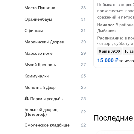
Побывать в первой
Места Пушкина
прикоснуться к эп
сражений и петро
Ораниенбаум
Начало:
В районе
Сфинксы
Дыбенко»
Расписание:
в по
Мариинский Дворец
четверг, субботу и
9 авг в 09:00
10 ав
Марсово поле
15 000 ₽
за чело
Музей Крепость
Коммуналки
Монетный Двор
Парки и усадьбы
Большой дворец
(Петергоф)
Последние 
Смоленское кладбище