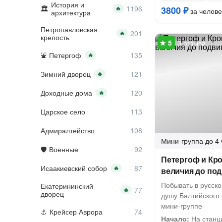
История и
3800 ₽
🔥
за челове
архитектура
Петропавловская
🔥
крепость
3 отзыва
Петергоф
🔥
Зимний дворец
🔥
Доходные дома
🔥
Царское село
Адмиралтейство
Мини-группа
до 4 
Военные
Петергоф и Кро
Исаакиевский собор
🔥
величия до под
Побывать в русско
Екатерининский
🔥
дворец
душу Балтийского 
мини-группе
Крейсер Аврора
Начало:
На станц