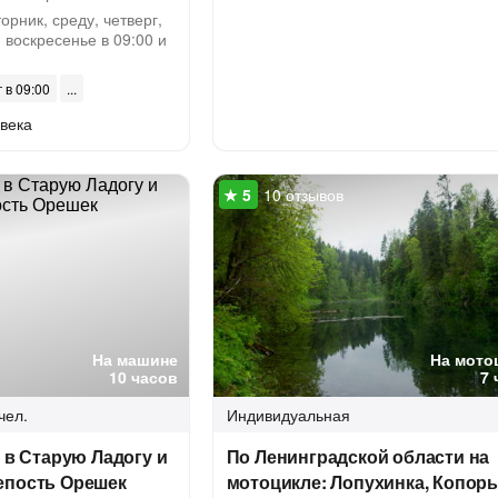
орник, среду, четверг,
 воскресенье в 09:00 и
г в 09:00
века
10 отзывов
На машине
На мото
10 часов
7 
чел.
Индивидуальная
- в Старую Ладогу и
По Ленинградской области на
епость Орешек
мотоцикле: Лопухинка, Копорь