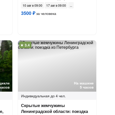
10 авг в 09:00
17 авг в 09:00
3500 ₽
за человека
3 отзыва
цикле
На машине
часов
5 часов
Индивидуальная
до 4 чел.
Скрытые жемчужины
е,
Ленинградской области: поездка