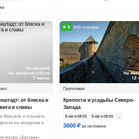
ка
649 отзывов
На машине
На микроавтобусе
На авт
7 часов
12 
чел.
Групповая
нштадт: от блеска и
Крепости и усадьбы Северо-
вига и славы
Запада
м Версале и отыскать
8 авг в 08:00
9 авг в 08:00
флота на экскурсии в
3800 ₽
за человека
ии метро «Беговая»