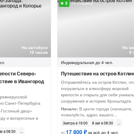
16 отзывов
На автобусе
На м
10 часов
5 
ел.
Индивидуальная
до 4 чел.
епости Северо-
Путешествие на остров Котли
ствие в Ивангород
Отправляйтесь на остров Котлин, чт
погрузиться в атмосферу морской
крепости и открыть для себя уникал
древнерусской
сооружения и историю Кронштадта
из Санкт-Петербурга
Начало:
В центе города (напишите,
«Гостиный двор»
пожалуйста, адрес вашего...
еду и воскресенье в
Завтра в 16:00
8 авг в 08:30
17 800 ₽
вг в 08:30
за всё до 4 чел.
от