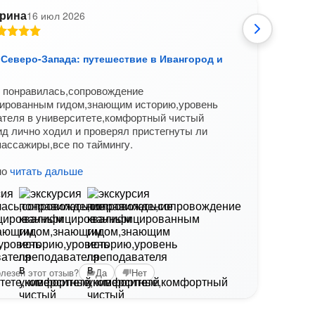
рина
16 июл 2026
С
 Северо-Запада: путешествие в Ивангород и
Креп
Интер
я понравилась,сопровождение
крепо
ированным гидом,знающим историю,уровень
Вам б
ателя в университете,комфортный чистый
ид лично ходил и проверял пристегнуты ли
ассажиры,все по таймингу.
но
читать дальше
лезен этот отзыв?
Да
Нет