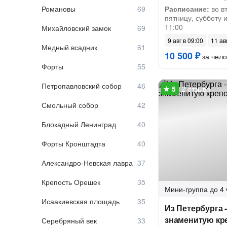
Романовы
Расписание:
во вт
пятницу, субботу и
11:00
Михайловский замок
9 авг в 09:00
11 ав
Медный всадник
10 500 ₽
за чело
Форты
Петропавловский собор
2 отзыва
Смольный собор
Блокадный Ленинград
Форты Кронштадта
Александро-Невская лавра
Крепость Орешек
Мини-группа
до 4 
Исаакиевская площадь
Из Петербурга 
знаменитую кр
Серебряный век