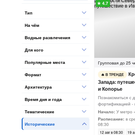
43 отзыва
Тип
На чём
Водные развлечения
Для кого
Популярные места
Групповая
до 25 ч
Кр
Формат
В ТРЕНДЕ
Запада: путеше
Архитектура
и Копорье
Познакомиться с 
Время дня и года
фортификацией - 
Тематические
Начало:
У метро 
Расписание:
в ср
Исторические
08:30
12 авг в 08:30
19 а