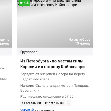
16 отзывов
ашине
На автобусе
часов
13 часов
Групповая
н
Из Петербурга - по местам силы
Карелии и к острову Койонсаари
обы
Зарядиться энергией Севера на берегу
ьные
Ладожского озера
Начало:
Около станции метро «Площадь
Восстания»
Расписание:
ежедневно в 07:30
11 авг в 07:30
12 авг в 07:30
3490 ₽
за человека