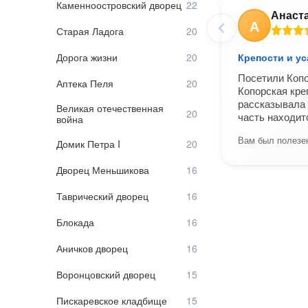
Каменноостровский дворец
Анаст
А
Старая Ладога
Дорога жизни
Крепости и у
Посетили Копо
Аптека Пеля
Копорская кре
рассказывала 
Великая отечественная
часть находит
война
Вам был полезен
Домик Петра I
Дворец Меньшикова
Таврический дворец
Блокада
Аничков дворец
Воронцовский дворец
Пискаревское кладбище