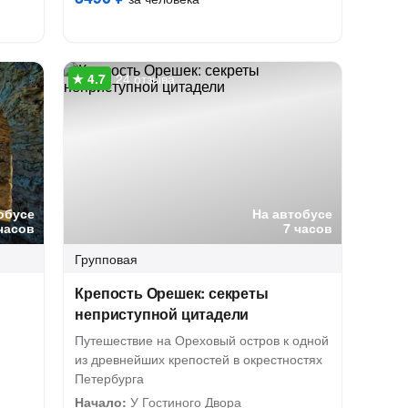
24 отзыва
обусе
На автобусе
часов
7 часов
Групповая
Крепость Орешек: секреты
неприступной цитадели
Путешествие на Ореховый остров к одной
из древнейших крепостей в окрестностях
Петербурга
Начало:
У Гостиного Двора