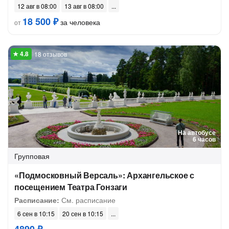
12 авг в 08:00
13 авг в 08:00
18 500 ₽
за человека
от
18 отзывов
На автобусе
6 часов
Групповая
«Подмосковный Версаль»: Архангельское с
посещением Театра Гонзаги
Расписание:
См. расписание
6 сен в 10:15
20 сен в 10:15