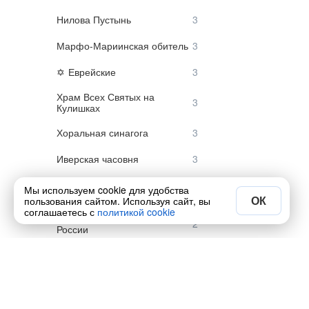
Нилова Пустынь
Марфо-Мариинская обитель
Еврейские
Храм Всех Святых на
Кулишках
Хоральная синагога
Иверская часовня
Церковь Илии Пророка
Мы используем cookie для удобства
Обыденного
ОК
пользования сайтом. Используя сайт, вы
соглашаетесь с
политикой cookie
Храм Вооружённых Сил
России
Свято-Троицкая Сергиева
Лавра
Мечети и Соборы