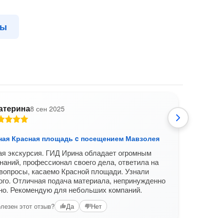
вы
атерина
8 сен 2025
Р
ная Красная площадь c посещением Мавзолея
Неиз
я экскурсия. ГИД Ирина обладает огромным
Спас
наний, профессионал своего дела, ответила на
интер
вопросы, касаемо Красной площади. Узнали
площа
ого. Отличная подача материала, непринужденно
Вам б
но. Рекомендую для небольших компаний.
лезен этот отзыв?
Да
Нет