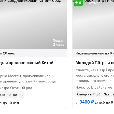
11 отзывов
Пешая
2 часа
о 20 чел.
Индивидуальная
до 6 
дь и средневековый Китай-
Молодой Пётр I и 
Узнайте, как Пётр I пр
места связаны с его и
орию Москвы, прогуливаясь по
столицы его времени
и древним улочкам Китай-города
Начало:
В районе мет
метро Охотный ряд
Сегодня в 11:30
Завтра
 авг в 08:00
9400 ₽
за всё до 6
ё до 10 чел.
от