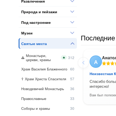
Развлечения
Природа и пейзажи
Под настроение
Музеи
Последние 
Святые места
Монастыри,
Анато
🔥
церкви, храмы
А
Храм Василия Блаженного
Неизвестная 
Храм Христа Спасителя
Спасибо больш
интересно!
Новодевичий Монастырь
Вам был полезен
Православные
Соборы и храмы