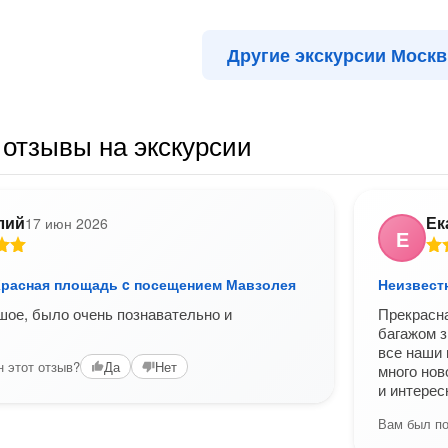
Другие экскурсии Моск
отзывы на экскурсии
лий
Ек
17 июн 2026
Е
Красная площадь c посещением Мавзолея
Неизвест
ое, было очень познавательно и
Прекрасна
багажом з
все наши 
 этот отзыв?
Да
Нет
много нов
и интерес
Вам был по