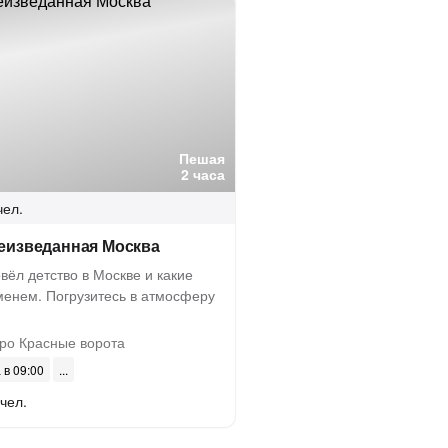
Пешая
2 часа
чел.
неизведанная Москва
овёл детство в Москве и какие
менем. Погрузитесь в атмосферу
ро Красные ворота
 в 09:00
 чел.