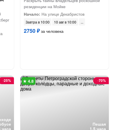
Раскрыть тайны владельцев роскошной
резиденции на Мойке
й
Начало:
На улице Декабристов
сберг
Завтра в 10:00
10 авг в 10:00
2750 ₽
за человека
та
-
25%
-
70%
787 отзывов
оходе
обусе
Пешая
5 часа
1.5 часа