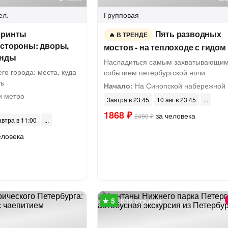
ел.
Групповая
иринты
Пять разводных
В ТРЕНДЕ
 стороны: дворы,
мостов - на теплоходе с гидом
енды
Насладиться самым захватывающи
го города: места, куда
событием петербургской ночи
ть
Начало:
На Синопской набережной
и метро
Завтра в 23:45
10 авг в 23:45
1868 ₽
за человека
2490 ₽
автра в 11:00
еловека
839 отзывов