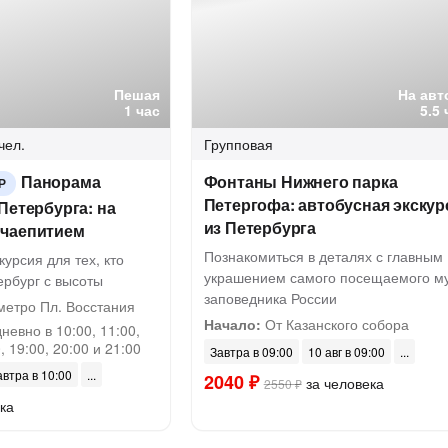
Пешая
На авт
1 час
5.5
чел.
Групповая
Панорама
Фонтаны Нижнего парка
Р
Петергофа: автобусная экскур
Петербурга: на
из Петербурга
чаепитием
Познакомиться в деталях с главным
курсия для тех, кто
украшением самого посещаемого му
ербург с высоты
заповедника России
метро Пл. Восстания
Начало:
От Казанского собора
евно в 10:00, 11:00,
, 19:00, 20:00 и 21:00
Завтра в 09:00
10 авг в 09:00
автра в 10:00
2040 ₽
за человека
2550 ₽
ка