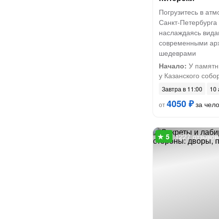
Погрузитесь в ат
Санкт-Петербурга 
наслаждаясь вида
современными ар
шедеврами
Начало:
У памятн
у Казанского собора
Завтра в 11:00
10 
4050 ₽
за чел
от
1227 отзывов