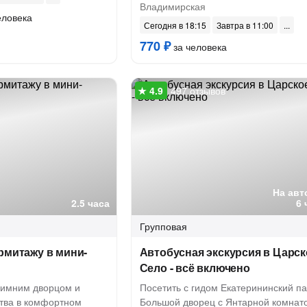
Владимирская
еловека
Сегодня в 18:15
Завтра в 11:00
770 ₽
за человека
497 отзывов
На авт
2.5 часа
6 
Групповая
рмитажу в мини-
Автобусная экскурсия в Царск
Село - всё включено
Зимним дворцом и
Посетить с гидом Екатерининский па
тва в комфортном
Большой дворец с Янтарной комнат