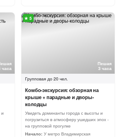
1082 отзыва
Пешая
Пешая
5 часа
3 часа
Групповая
до 20 чел.
Комбо-экскурсия: обзорная на
крыше + парадные и дворы-
колодцы
 и
Увидеть доминанты города с высоты и
погрузиться в атмосферу ушедших эпох -
на групповой прогулке
Начало:
У метро Владимирская