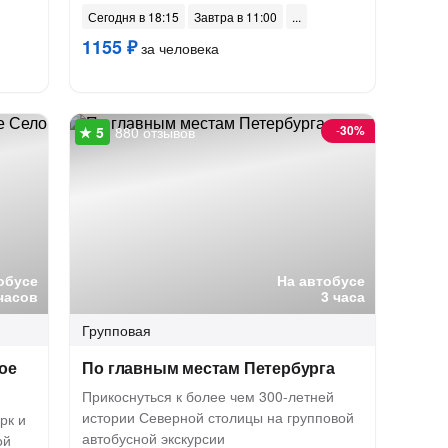
Сегодня в 18:15
Завтра в 11:00
1155 ₽
за человека
-
30%
880 отзывов
обусе
На автобусе
часов
3 часа
Групповая
ое
По главным местам Петербурга
Прикоснуться к более чем 300-летней
истории Северной столицы на групповой
рк и
автобусной экскурсии
ой