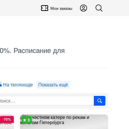
Мои заказы
 70%. Расписание для
На теплоходе
Показать ещё
-
70%
854 отзыва