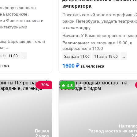
императора
мосферу вечернего
на мотоцикле,
Посетить самый кинематографичны
ми Финского залива и
район Петербурга, увидеть театр-ай
хитектурными
и саламандру
Начало:
У Каменноостровского мос
ика Барклаю де Толли
Расписание:
во вторник в 19:00, в
, ...
воскресенье в 11:00
авг в 11:00
Завтра в 11:00
11 авг в 19:00
1600 ₽
овека
за человека
-
70%
579 отзывов
На тепл
Пешая
Развод мостов на авт
2 часа
2.