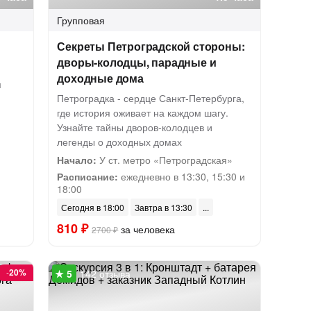
Групповая
Секреты Петроградской стороны:
дворы-колодцы, парадные и
доходные дома
м
Петроградка - сердце Санкт-Петербурга,
где история оживает на каждом шагу.
Узнайте тайны дворов-колодцев и
легенды о доходных домах
Начало:
У ст. метро «Петроградская»
Расписание:
ежедневно в 13:30, 15:30 и
18:00
Сегодня в 18:00
Завтра в 13:30
810 ₽
за человека
2700 ₽
-
20%
142 отзыва