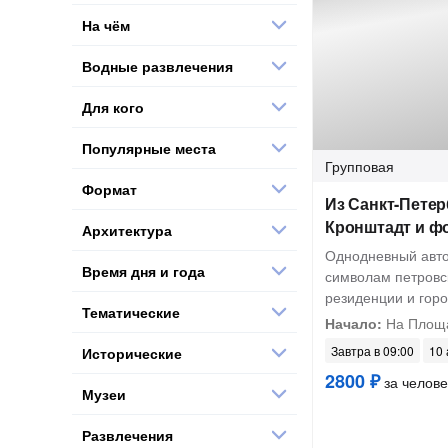
На чём
Водные развлечения
Для кого
Популярные места
Групповая
Формат
Из Санкт-Петер
Кронштадт и ф
Архитектура
Однодневный авто
Время дня и года
символам петровск
резиденции и горо
Тематические
Начало:
На Площа
Завтра в 09:00
10 
Исторические
2800 ₽
за челове
Музеи
Развлечения