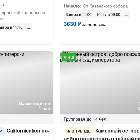
са
Начало:
От Казанского собора
ндровской колонны на
Завтра в 11:00
10 авг в 09:00
ди
3630 ₽
за человека
автра в 11:15
84 отзыва
На мотоцикле
1 час
Групповая
до 14 чел.
Californication по-
Каменный остров
Р
В ТРЕНДЕ
добро пожаловать в тайный с