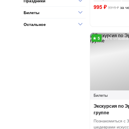
Праздники
995 ₽
за ч
3315 ₽
Билеты
Остальное
4476 отзывов
Билеты
Экскурсия по Э
группе
Познакомиться с 
шедеврами искусс