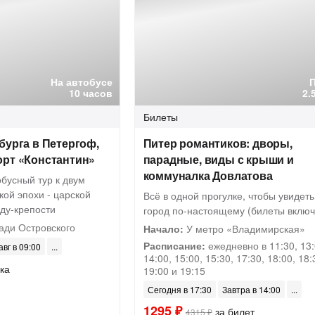
На автобусе
10 часов
2.
Билеты
бурга в Петергоф,
Питер романтиков: дворы,
орт «Константин»
парадные, виды с крыши и
коммуналка Довлатова
бусный тур к двум
ой эпохи - царской
Всё в одной прогулке, чтобы увидеть
ду-крепости
город по-настоящему (билеты вклю
ди Островского
Начало:
У метро «Владимирская»
Расписание:
ежедневно в 11:30, 13:
авг в 09:00
14:00, 15:00, 15:30, 17:30, 18:00, 18:
ка
19:00 и 19:15
Сегодня в 17:30
Завтра в 14:00
1295 ₽
за билет
4315 ₽