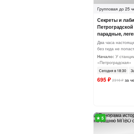
Групповая
до 25 ч
Секреты и лаб
Петроградской
парадные, лег
Два часа настояще
без гида не попас
Начало:
У станци
«Петроградская»
Сегодня в 18:30
З
695 ₽
за ч
2316 ₽
868 отзывов