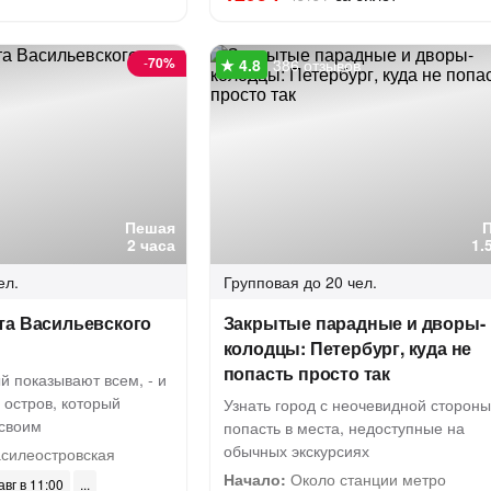
-
70%
386 отзывов
Пешая
2 часа
1.
ел.
Групповая
до 20 чел.
та Васильевского
Закрытые парадные и дворы-
колодцы: Петербург, куда не
попасть просто так
ый показывают всем, - и
 остров, который
Узнать город с неочевидной стороны
 своим
попасть в места, недоступные на
обычных экскурсиях
силеостровская
Начало:
Около станции метро
авг в 11:00