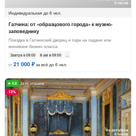
5 часов
Индивидуальная
до 6 чел.
Гатчина: от «образцового города» к музею-
заповеднику
Поездка в Гатчинский дворец и парк на седане или
минивэне бизнес-класса
Завтра в 09:00
8 авг в 09:00
21 000 ₽
за всё до 6 чел.
от
2496 отзывов
-
13%
На автобусе
6 часов