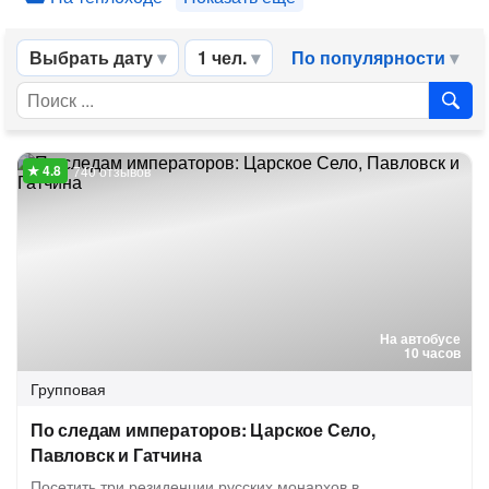
Выбрать дату
1 чел.
По популярности
740 отзывов
На автобусе
10 часов
Групповая
По следам императоров: Царское Село,
Павловск и Гатчина
Посетить три резиденции русских монархов в