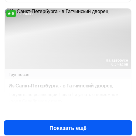
2 отзыва
На автобусе
6.5 часов
Групповая
Из Санкт-Петербурга - в Гатчинский дворец
Погулять по резиденции Павла I и узнать о подземном
ходе к Серебряному озеру
8 авг в 11:30
15 авг в 11:30
3350 ₽
за человека
Показать ещё